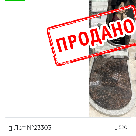
Лот №23303
520