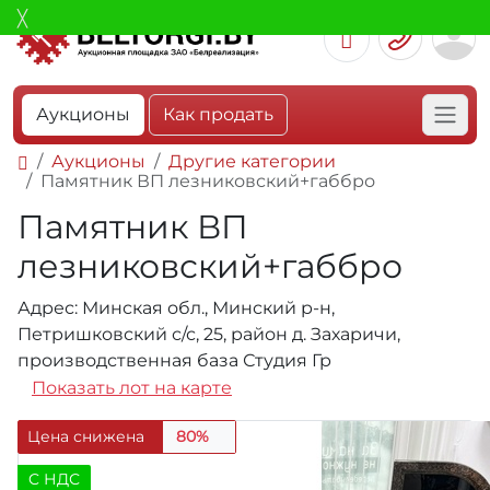
Аукционы
Как продать
Аукционы
Другие категории
Памятник ВП лезниковский+габбро
Памятник ВП
лезниковский+габбро
Адрес: Минская обл., Минский р-н,
Петришковский с/с, 25, район д. Захаричи,
производственная база Студия Гр
Показать лот на карте
Цена снижена
80%
C НДС