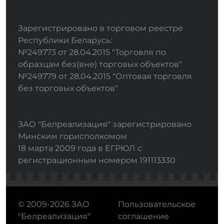
Зарегистрировано в торговом реестре
Республики Беларусь:
№249773 от 28.04.2015 "Торговля по
образцам без(вне) торговых объектов"
№249779 от 28.04.2015 "Оптовая торговля
без торговых объектов"
ЗАО "Белреализация" зарегистрировано
Минским горисполкомом
18 марта 2009 года в ЕГРЮЛ с
регистрационным номером 191113330
© 2009-2026 ЗАО
Пользовательское
"Белреализация"
соглашение