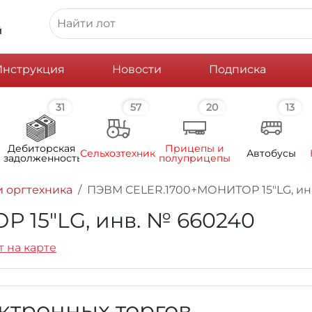
й
Инструкция
Новости
Подписка
31
57
20
13
Дебиторская
Прицепы и
Сельхозтехника
Автобусы
задолженность
полуприцепы
 оргтехника
ПЭВМ CELER.1700+МОНИТОР 15"LG, ин
 15"LG, инв. № 660240
т на карте
ктронных торгов