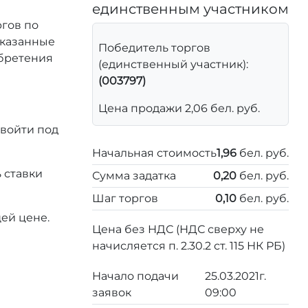
единственным участником
ргов по
 указанные
Победитель торгов
обретения
(единственный участник):
(003797)
Цена продажи 2,06 бел. руб.
 войти под
Начальная стоимость
1,96
бел. руб.
 ставки
Сумма задатка
0,20
бел. руб.
Шаг торгов
0,10
бел. руб.
ей цене.
Цена без НДС (НДС сверху не
начисляется п. 2.30.2 ст. 115 НК РБ)
Начало подачи
25.03.2021г.
заявок
09:00