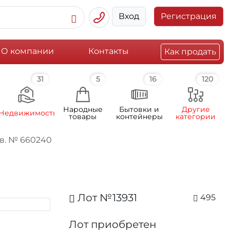
Вход
Регистрация
О компании
Контакты
Как продать
31
5
16
120
Народные
Бытовки и
Другие
Недвижимость
товары
контейнеры
категории
в. № 660240
Лот №13931
495
Лот приобретен