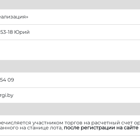
еализация»
-53-18 Юрий
 54 09
rgi.by
речисляется участником торгов на расчетный счет ор
нного на станице лота,
после регистрации на сайте 