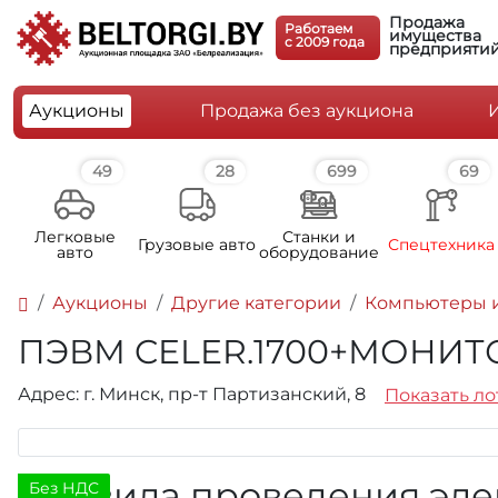
Продажа
Работаем
имущества
c 2009 года
предприяти
Аукционы
Продажа без аукциона
49
28
699
69
Легковые
Станки и
Грузовые авто
Спецтехника
авто
оборудование
Аукционы
Другие категории
Компьютеры и
ПЭВМ CELER.1700+МОНИТОР
Адрес: г. Минск, пр-т Партизанский, 8
Показать ло
Правила проведения эле
Без НДС