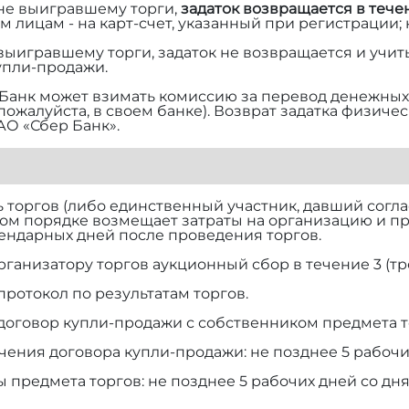
 не выигравшему торги,
задаток возвращается в тече
м лицам - на карт-счет, указанный при регистрации;
 выигравшему торги, задаток не возвращается и учит
упли-продажи.
Банк может взимать комиссию за перевод денежных 
 пожалуйста, в своем банке). Возврат задатка физич
АО «Сбер Банк».
торгов (либо единственный участник, давший согласи
ом порядке возмещает затраты на организацию и п
алендарных дней после проведения торгов.
рганизатору торгов аукционный сбор в течение 3 (тр
протокол по результатам торгов.
договор купли-продажи с собственником предмета т
чения договора купли-продажи: не позднее 5 рабочи
ы предмета торгов: не позднее 5 рабочих дней со дн