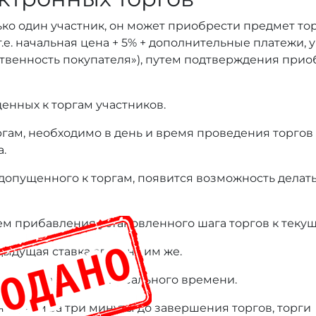
ько один участник, он может приобрести предмет то
т.е. начальная цена + 5% + дополнительные платежи,
тственность покупателя»), путем подтверждения при
енных к торгам участников.
оргам, необходимо в день и время проведения торгов
а.
 допущенного к торгам, появится возможность делать
ем прибавления установленного шага торгов к текущ
дыдущая ставка сделана им же.
нице лота в режиме реального времени.
нее, чем за три минуты до завершения торгов, торги