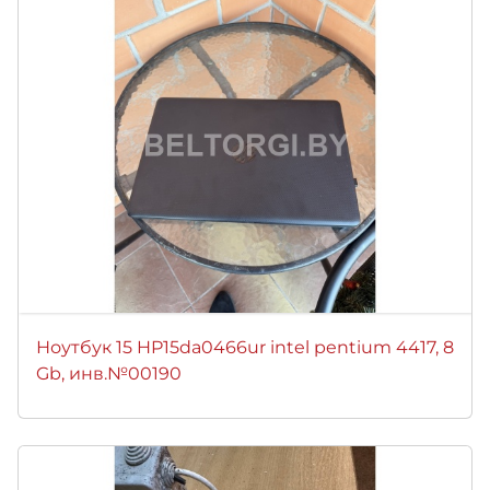
Ноутбук 15 HP15da0466ur intel pentium 4417, 8
Gb, инв.№00190