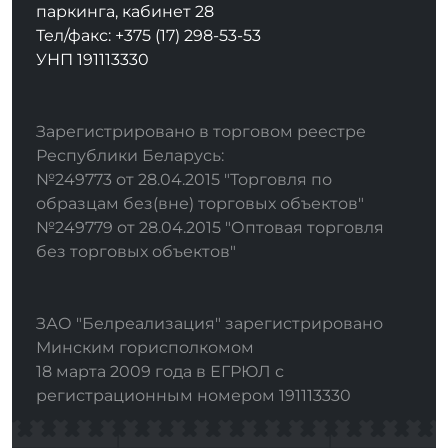
паркинга, кабинет 28
Тел/факс: +375 (17) 298-53-53
УНП 191113330
Зарегистрировано в торговом реестре
Республики Беларусь:
№249773 от 28.04.2015 "Торговля по
образцам без(вне) торговых объектов"
№249779 от 28.04.2015 "Оптовая торговля
без торговых объектов"
ЗАО "Белреализация" зарегистрировано
Минским горисполкомом
18 марта 2009 года в ЕГРЮЛ с
регистрационным номером 191113330