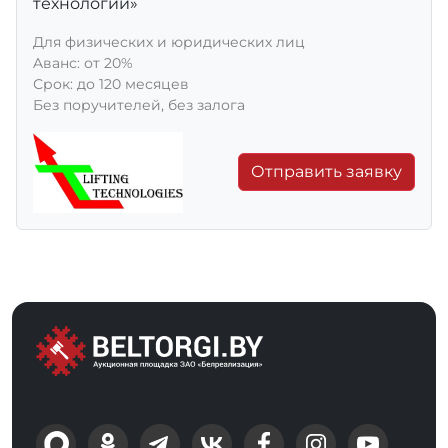
технологии»
Для физических и юридических лиц
Aванс: от 20%
Срок: до 120 месяцев
Без поручителей, без залога
Отправить заявку