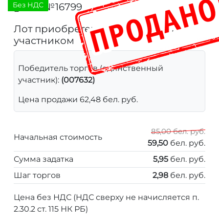
Без НДС
Лот №16799
491
Лот приобретен единственным
участником
Победитель торгов (единственный
участник):
(007632)
Цена продажи 62,48 бел. руб.
85,00 бел. руб.
Начальная стоимость
59,50
бел. руб.
Сумма задатка
5,95
бел. руб.
Шаг торгов
2,98
бел. руб.
Цена без НДС (НДС сверху не начисляется п.
2.30.2 ст. 115 НК РБ)