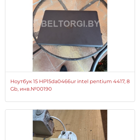
Ноутбук 15 HP15da0466ur intel pentium 4417, 8
Gb, инв.№00190