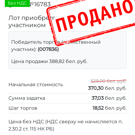
Без НДС
Лот №16783
1326
Лот приобретен единственным
участником
Победитель торгов (единственный
участник):
(007836)
Цена продажи 388,82 бел. руб.
529,00 бел. руб.
Начальная стоимость
370,30
бел. руб.
Сумма задатка
37,03
бел. руб.
Шаг торгов
18,52
бел. руб.
Цена без НДС (НДС сверху не начисляется п.
2.30.2 ст. 115 НК РБ)