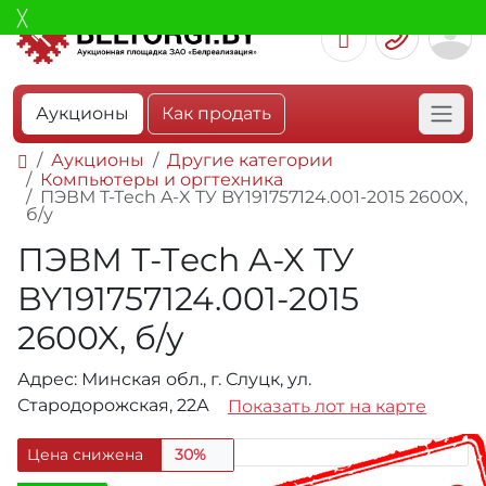
Аукционы
Как продать
Аукционы
Другие категории
Компьютеры и оргтехника
ПЭВМ Т-Тech A-X TУ BY191757124.001-2015 2600X,
б/у
ПЭВМ Т-Тech A-X TУ
BY191757124.001-2015
2600X, б/у
Адрес: Минская обл., г. Слуцк, ул.
Стародорожская, 22А
Показать лот на карте
Цена снижена
30%