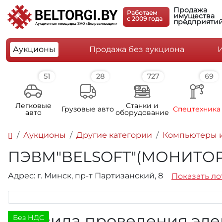
Продажа
Работаем
имущества
c 2009 года
предприяти
Аукционы
Продажа без аукциона
51
28
727
69
Легковые
Станки и
Грузовые авто
Спецтехника
авто
оборудование
Аукционы
Другие категории
Компьютеры и
ПЭВМ"BELSOFT"(МОНИТОР 
Адрес: г. Минск, пр-т Партизанский, 8
Показать ло
Правила проведения эле
Без НДС