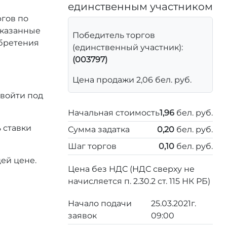
единственным участником
ргов по
 указанные
Победитель торгов
обретения
(единственный участник):
(003797)
Цена продажи 2,06 бел. руб.
 войти под
Начальная стоимость
1,96
бел. руб.
 ставки
Сумма задатка
0,20
бел. руб.
Шаг торгов
0,10
бел. руб.
ей цене.
Цена без НДС (НДС сверху не
начисляется п. 2.30.2 ст. 115 НК РБ)
Начало подачи
25.03.2021г.
заявок
09:00