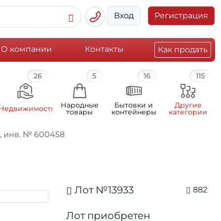
Вход
Регистрация
О компании
Контакты
Как продать
26
5
16
115
Народные
Бытовки и
Другие
Недвижимость
товары
контейнеры
категории
инв. № 600458
Лот №13933
882
Лот приобретен