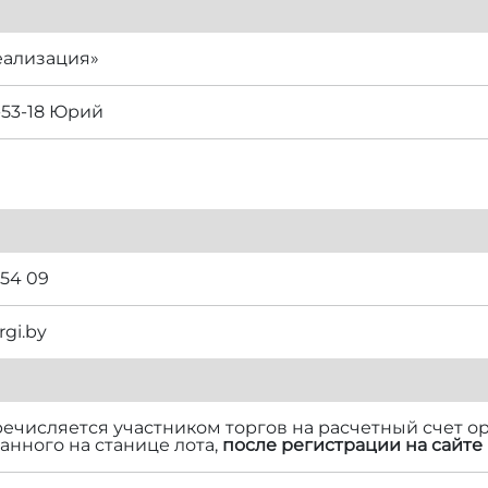
еализация»
-53-18 Юрий
 54 09
rgi.by
речисляется участником торгов на расчетный счет ор
нного на станице лота,
после регистрации на сайте 