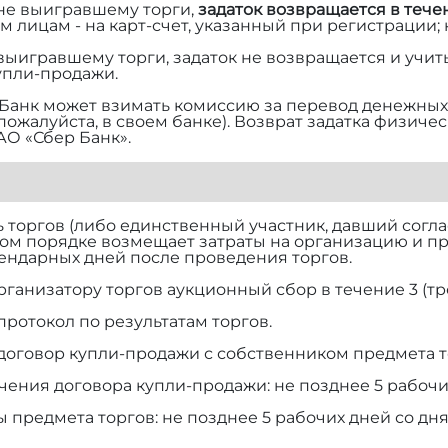
 не выигравшему торги,
задаток возвращается в тече
м лицам - на карт-счет, указанный при регистрации;
 выигравшему торги, задаток не возвращается и учит
упли-продажи.
Банк может взимать комиссию за перевод денежных 
 пожалуйста, в своем банке). Возврат задатка физич
АО «Сбер Банк».
торгов (либо единственный участник, давший согласи
ом порядке возмещает затраты на организацию и п
алендарных дней после проведения торгов.
рганизатору торгов аукционный сбор в течение 3 (тр
протокол по результатам торгов.
договор купли-продажи с собственником предмета т
чения договора купли-продажи: не позднее 5 рабочи
ы предмета торгов: не позднее 5 рабочих дней со дн