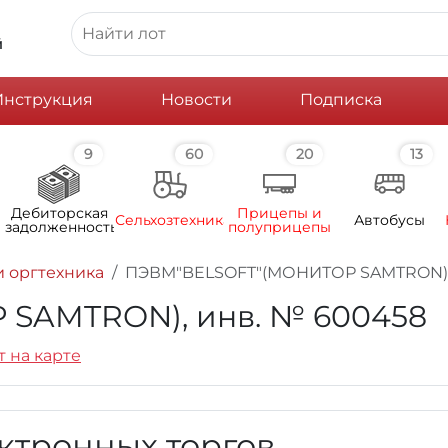
й
Инструкция
Новости
Подписка
9
60
20
13
Дебиторская
Прицепы и
Сельхозтехника
Автобусы
задолженность
полуприцепы
 оргтехника
ПЭВМ"BELSOFT"(МОНИТОР SAMTRON), 
SAMTRON), инв. № 600458
т на карте
ктронных торгов