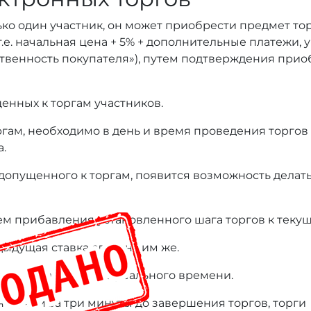
ько один участник, он может приобрести предмет то
т.е. начальная цена + 5% + дополнительные платежи,
тственность покупателя»), путем подтверждения при
енных к торгам участников.
оргам, необходимо в день и время проведения торгов
а.
 допущенного к торгам, появится возможность делать
ем прибавления установленного шага торгов к текущ
дыдущая ставка сделана им же.
нице лота в режиме реального времени.
нее, чем за три минуты до завершения торгов, торги