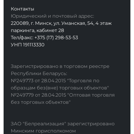
Контакты
Юридический и почтовый адрес:
220089, г. Минск, ул. Уманская, 54, 4 этаж
паркинга, кабинет 28
Тел/факс: +375 (17) 298-53-53
УНП 191113330
Зарегистрировано в торговом реестре
Республики Беларусь:
№249773 от 28.04.2015 "Торговля по
образцам без(вне) торговых объектов"
№249779 от 28.04.2015 "Оптовая торговля
без торговых объектов"
ЗАО "Белреализация" зарегистрировано
Минским горисполкомом