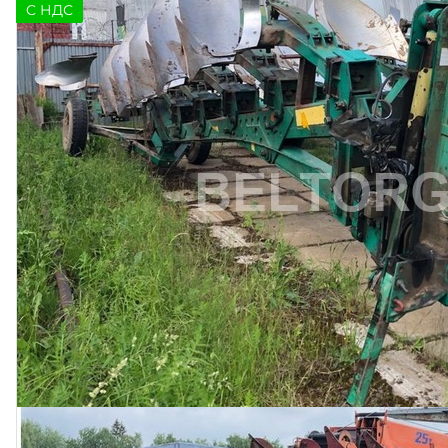
C НДС