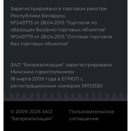
Зарегистрировано в торговом реестре
Республики Беларусь:
№249773 от 28.04.2015 "Торговля по
образцам без(вне) торговых объектов"
№249779 от 28.04.2015 "Оптовая торговля
без торговых объектов"
ЗАО "Белреализация" зарегистрировано
Минским горисполкомом
18 марта 2009 года в ЕГРЮЛ с
регистрационным номером 191113330
© 2009-2026 ЗАО
Пользовательское
"Белреализация"
соглашение