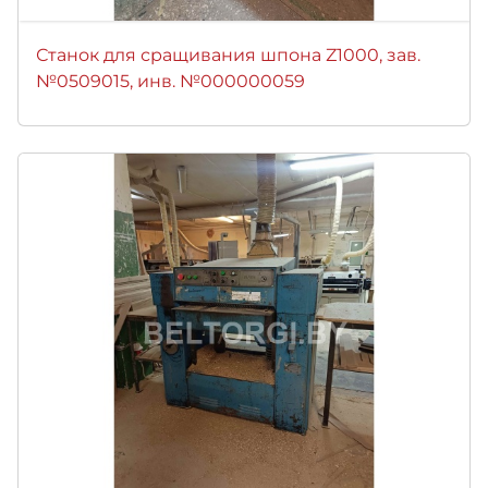
Станок для сращивания шпона Z1000, зав.
№0509015, инв. №000000059