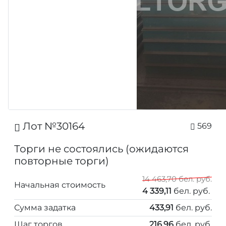
Лот №30164
569
Торги не состоялись (ожидаются
повторные торги)
14 463,70 бел. руб.
Начальная стоимость
4 339,11
бел. руб.
Сумма задатка
433,91
бел. руб.
Шаг торгов
216,96
бел. руб.