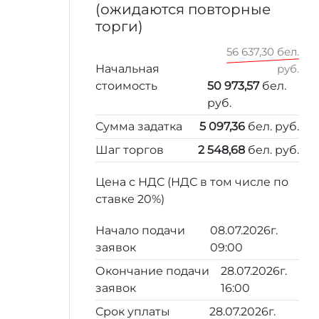
(ожидаются повторные
торги)
56 637,30 бел.
Начальная
руб.
стоимость
50 973,57
бел.
руб.
Сумма задатка
5 097,36
бел. руб.
Шаг торгов
2 548,68
бел. руб.
Цена с НДС (НДС в том числе по
ставке 20%)
Начало подачи
08.07.2026г.
заявок
09:00
Окончание подачи
28.07.2026г.
заявок
16:00
Срок уплаты
28.07.2026г.