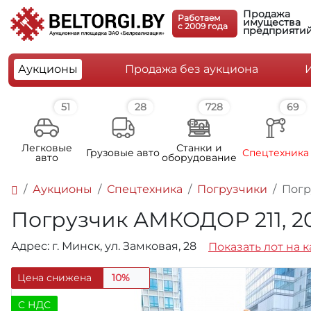
Продажа
Работаем
имущества
c 2009 года
предприяти
Аукционы
Продажа без аукциона
51
28
728
69
Легковые
Станки и
Грузовые авто
Спецтехника
авто
оборудование
Аукционы
Спецтехника
Погрузчики
Погр
Погрузчик АМКОДОР 211, 201
Адрес: г. Минск, ул. Замковая, 28
Показать лот на 
Цена снижена
10%
C НДС