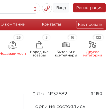
Вход
Регистрация
О компании
Контакты
Как продать
26
5
16
122
Народные
Бытовки и
Другие
Недвижимость
товары
контейнеры
категории
Лот №32682
1190
Торги не состоялись