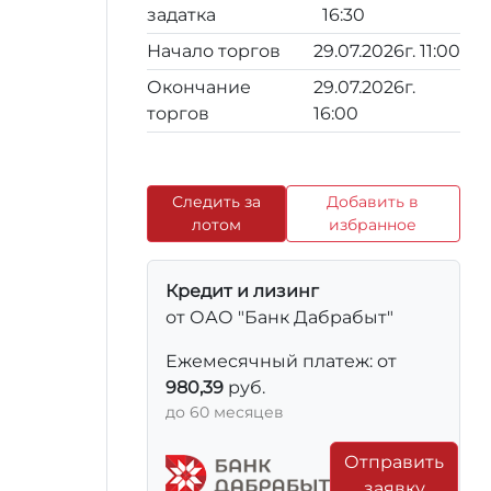
задатка
16:30
Начало торгов
29.07.2026г. 11:00
Окончание
29.07.2026г.
торгов
16:00
Следить за
Добавить в
лотом
избранное
Кредит и лизинг
от ОАО "Банк Дабрабыт"
Ежемесячный платеж: от
980,39
руб.
до 60 месяцев
Отправить
заявку