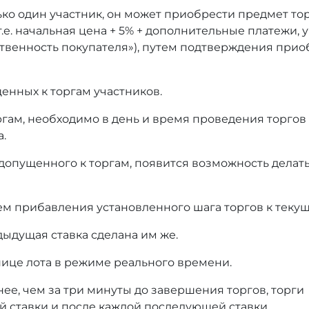
ько один участник, он может приобрести предмет то
т.е. начальная цена + 5% + дополнительные платежи,
тственность покупателя»), путем подтверждения при
енных к торгам участников.
оргам, необходимо в день и время проведения торгов
а.
 допущенного к торгам, появится возможность делать
ем прибавления установленного шага торгов к текущ
дыдущая ставка сделана им же.
нице лота в режиме реального времени.
нее, чем за три минуты до завершения торгов, торги
й ставки и после каждой последующей ставки.