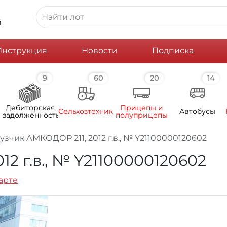
й
Инструкция
Новости
Подписка
9
60
20
14
Дебиторская
Прицепы и
Сельхозтехника
Автобусы
задолженность
полуприцепы
узчик АМКОДОР 211, 2012 г.в., № Y21100000120602
2 г.в., № Y21100000120602
карте