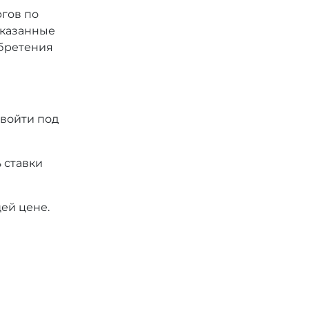
ргов по
 указанные
обретения
 войти под
 ставки
ей цене.