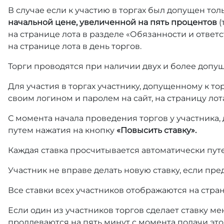
В случае если к участию в торгах был допущен тол
начальной цене, увеличенной на пять процентов
(
на странице лота в разделе «Обязанности и отве
на странице лота в день торгов.
Торги проводятся при наличии двух и более допущ
Для участия в торгах участнику, допущенному к т
своим логином и паролем на сайт, на страницу лот
С момента начала проведения торгов у участника,
путем нажатия на кнопку
«Повысить ставку».
Каждая ставка просчитывается автоматически пут
Участник не вправе делать новую ставку, если пре
Все ставки всех участников отображаются на стра
Если один из участников торгов сделает ставку ме
продлеваются на пять минут с момента подачи это