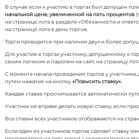
В случае если к участию в торгах был допущен тол
начальной цене, увеличенной на пять процентов
(
на странице лота в разделе «Обязанности и отве
на странице лота в день торгов.
Торги проводятся при наличии двух и более допущ
Для участия в торгах участнику, допущенному к т
своим логином и паролем на сайт, на страницу лот
С момента начала проведения торгов у участника,
путем нажатия на кнопку
«Повысить ставку».
Каждая ставка просчитывается автоматически пут
Участник не вправе делать новую ставку, если пре
Все ставки всех участников отображаются на стра
Если один из участников торгов сделает ставку ме
продлеваются на пять минут с момента подачи это