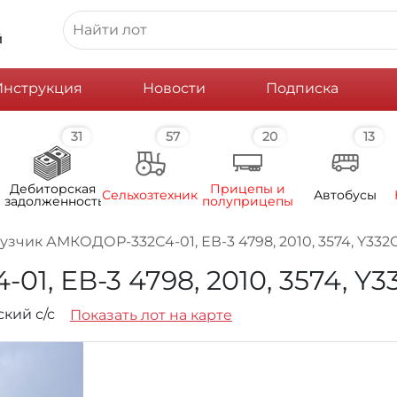
й
Инструкция
Новости
Подписка
31
57
20
13
Дебиторская
Прицепы и
Сельхозтехника
Автобусы
задолженность
полуприцепы
узчик АМКОДОР-332С4-01, ЕВ-3 4798, 2010, 3574, Y332
, ЕВ-3 4798, 2010, 3574, Y3
ский с/с
Показать лот на карте