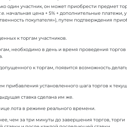
ько один участник, он может приобрести предмет то
т.е. начальная цена + 5% + дополнительные платежи,
тственность покупателя»), путем подтверждения при
енных к торгам участников.
оргам, необходимо в день и время проведения торгов
а.
 допущенного к торгам, появится возможность делать
ем прибавления установленного шага торгов к текущ
дыдущая ставка сделана им же.
нице лота в режиме реального времени.
нее, чем за три минуты до завершения торгов, торги
й ставки и после каждой последующей ставки.