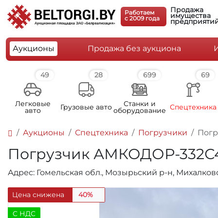
Продажа
Работаем
имущества
c 2009 года
предприяти
Аукционы
Продажа без аукциона
49
28
699
69
Легковые
Станки и
Грузовые авто
Спецтехника
авто
оборудование
Аукционы
Спецтехника
Погрузчики
Погр
Погрузчик АМКОДОР-332С4-01
Адрес: Гомельская обл., Мозырьский р-н, Михалков
Цена снижена
40%
C НДС