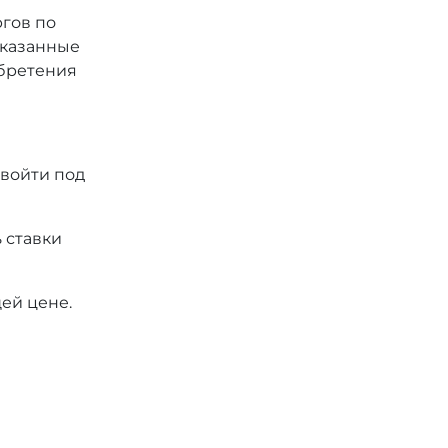
ргов по
 указанные
обретения
 войти под
 ставки
ей цене.