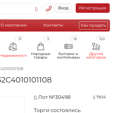
Вход
Регистрация
О компании
Контакты
Как продать
31
5
16
120
Народные
Бытовки и
Другие
Недвижимость
товары
контейнеры
категории
C4010101108
32C4010101108
Лот №30498
1904
Торги состоялись