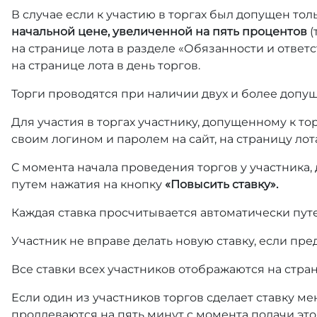
В случае если к участию в торгах был допущен тол
начальной цене, увеличенной на пять процентов
(
на странице лота в разделе «Обязанности и отве
на странице лота в день торгов.
Торги проводятся при наличии двух и более допущ
Для участия в торгах участнику, допущенному к т
своим логином и паролем на сайт, на страницу лот
С момента начала проведения торгов у участника,
путем нажатия на кнопку
«Повысить ставку».
Каждая ставка просчитывается автоматически пут
Участник не вправе делать новую ставку, если пре
Все ставки всех участников отображаются на стра
Если один из участников торгов сделает ставку ме
продлеваются на пять минут с момента подачи это