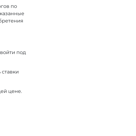
ргов по
 указанные
обретения
 войти под
 ставки
ей цене.