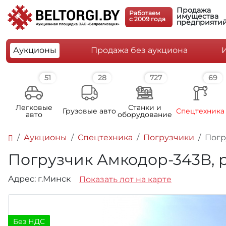
Продажа
Работаем
имущества
c 2009 года
предприяти
Аукционы
Продажа без аукциона
51
28
727
69
Легковые
Станки и
Грузовые авто
Спецтехника
авто
оборудование
Аукционы
Спецтехника
Погрузчики
Погру
Погрузчик Амкодор-343В, рег
Адрес: г.Минск
Показать лот на карте
Без НДС