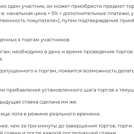
ько один участник, он может приобрести предмет то
т.е. начальная цена + 5% + дополнительные платежи,
тственность покупателя»), путем подтверждения при
енных к торгам участников.
оргам, необходимо в день и время проведения торгов
а.
 допущенного к торгам, появится возможность делать
ем прибавления установленного шага торгов к текущ
дыдущая ставка сделана им же.
нице лота в режиме реального времени.
нее, чем за три минуты до завершения торгов, торги
й ставки и после каждой последующей ставки.