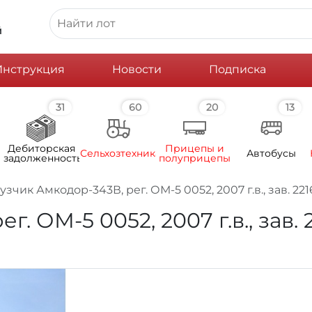
й
Инструкция
Новости
Подписка
31
60
20
13
Дебиторская
Прицепы и
Сельхозтехника
Автобусы
задолженность
полуприцепы
зчик Амкодор-343В, рег. ОМ-5 0052, 2007 г.в., зав. 22
. ОМ-5 0052, 2007 г.в., зав. 