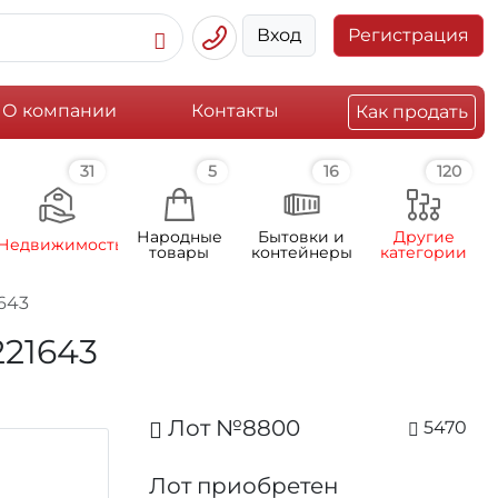
Вход
Регистрация
О компании
Контакты
Как продать
31
5
16
120
Народные
Бытовки и
Другие
Недвижимость
товары
контейнеры
категории
1643
221643
Лот №8800
5470
Лот приобретен