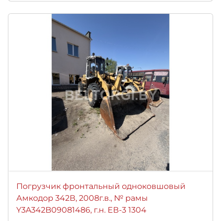
Погрузчик фронтальный одноковшовый
Амкодор 342В, 2008г.в., № рамы
Y3A342B09081486, г.н. ЕВ-3 1304