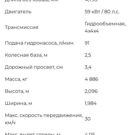
Двигатель
59 кВт / 80 л.с.
Гидрообъемная,
Трансмиссия
4х4х4
Подача гидронасоса, л/мин
91
Колесная база, м
2,5
Дорожный просвет, см
3,4
Масса, кг
4 886
Высота, м
2,096
Ширина, м
1,984
Макс. скорость передвижения,
30
км/ч
Макс. вылет стрелы, м
4,05