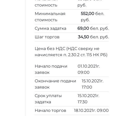
стоимость
руб.
Минимальная
552,00
бел.
стоимость
руб.
Сумма задатка
69,00
бел. руб.
Шаг торгов
34,50
бел. руб.
Цена без НДС (НДС сверху не
начисляется п. 2.30.2 ст. 115 НК РБ)
Начало подачи
01.10.2021г.
заявок
09:00
Окончание подачи
15.10.2021г.
заявок
17:00
Срок уплаты
15.10.2021г.
задатка
17:30
Начало торгов
18.10.2021г. 09:00