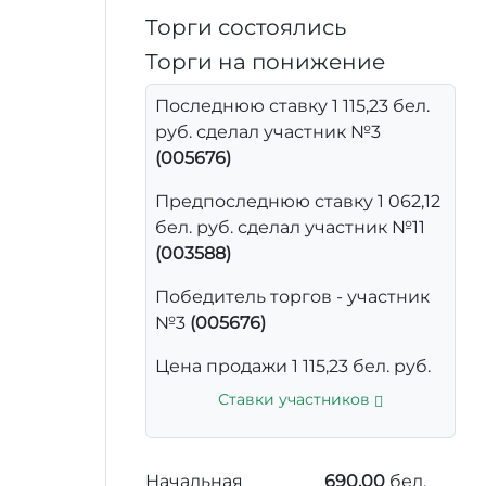
Торги состоялись
Торги на понижение
Последнюю ставку 1 115,23 бел.
руб. сделал участник №3
(005676)
Предпоследнюю ставку 1 062,12
бел. руб. сделал участник №11
(003588)
Победитель торгов - участник
№3
(005676)
Цена продажи 1 115,23 бел. руб.
Ставки участников
Начальная
690,00
бел.