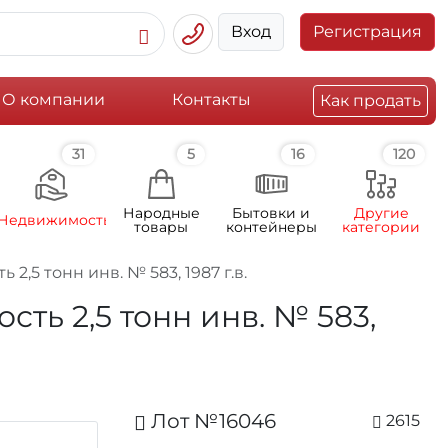
Вход
Регистрация
О компании
Контакты
Как продать
31
5
16
120
Народные
Бытовки и
Другие
Недвижимость
товары
контейнеры
категории
,5 тонн инв. № 583, 1987 г.в.
ть 2,5 тонн инв. № 583,
Лот №16046
2615