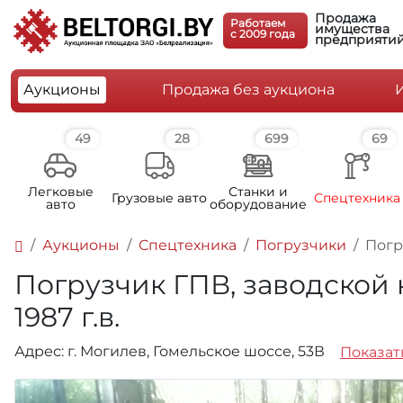
Продажа
Работаем
имущества
c 2009 года
предприяти
Аукционы
Продажа без аукциона
49
28
699
69
Легковые
Станки и
Грузовые авто
Спецтехника
авто
оборудование
Аукционы
Спецтехника
Погрузчики
Погр
Погрузчик ГПВ, заводской н
1987 г.в.
Адрес: г. Могилев, Гомельское шоссе, 53В
Показать