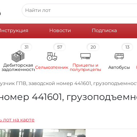
й
Инструкция
Новости
Подписка
31
57
20
13
Дебиторская
Прицепы и
Сельхозтехника
Автобусы
задолженность
полуприцепы
узчик ГПВ, заводской номер 441601, грузоподъемность 2
омер 441601, грузоподъемнос
 лот на карте