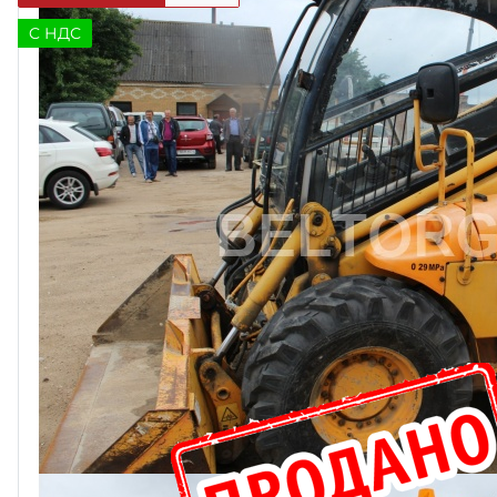
C НДС