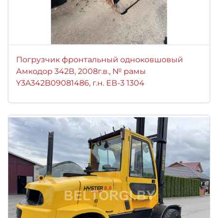
Погрузчик фронтальный одноковшовый
Амкодор 342В, 2008г.в., № рамы
Y3A342B09081486, г.н. ЕВ-3 1304