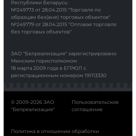
Республики Беларусь:
№249773 от 28.04.2015 "Торговля по
образцам без(вне) торговых объектов"
№249779 от 28.04.2015 "Оптовая торговля
без торговых объектов"
ЗАО "Белреализация" зарегистрировано
Минским горисполкомом
18 марта 2009 года в ЕГРЮЛ с
регистрационным номером 191113330
© 2009-2026 ЗАО
Пользовательское
"Белреализация"
соглашение
Политика в отношении обработки