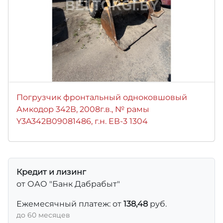
Погрузчик фронтальный одноковшовый
Амкодор 342В, 2008г.в., № рамы
Y3A342B09081486, г.н. ЕВ-3 1304
Кредит и лизинг
от ОАО "Банк Дабрабыт"
Ежемесячный платеж: от
138,48
руб.
до 60 месяцев