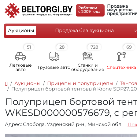
Продажа
Работаем
имущества
c 2009 года
предприяти
Аукционы
Продажа без аукциона
51
28
728
69
Легковые
Станки и
Грузовые авто
Спецтехника
авто
оборудование
Аукционы
Прицепы и полуприцепы
Тенто
Полуприцеп бортовой тентовый Krone SDP27, 2013
Полуприцеп бортовой тентов
WKESD000000576679, с рег.
Адрес: Слобода, Узденский р-н., Минской обл.
Пок