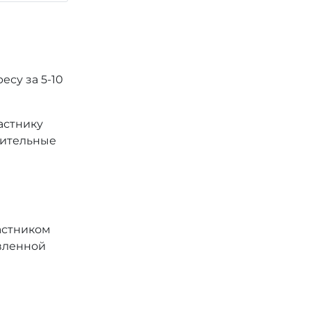
есу за 5-10
астнику
лнительные
астником
явленной