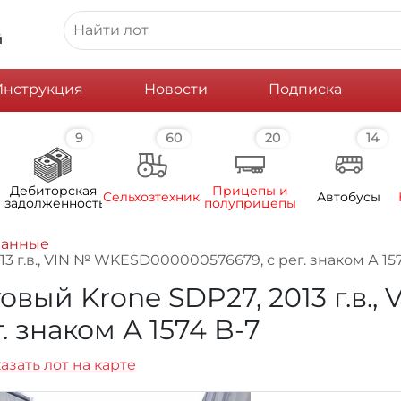
й
Инструкция
Новости
Подписка
9
60
20
14
Дебиторская
Прицепы и
Сельхозтехника
Автобусы
задолженность
полуприцепы
ванные
 г.в., VIN № WKESD000000576679, с рег. знаком А 157
ый Krone SDP27, 2013 г.в., 
 знаком А 1574 B-7
азать лот на карте