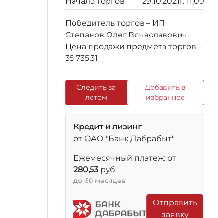
Начало торгов
29.10.2021г. 11:00
Победитель торгов – ИП
Степанов Олег Вячеславович.
Цена продажи предмета торгов –
35 735,31
Следить за
Добавить в
лотом
избранное
Кредит и лизинг
от ОАО "Банк Дабрабыт"
Ежемесячный платеж: от
280,53
руб.
до 60 месяцев
Отправить
заявку