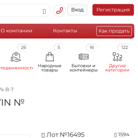
Вход
Регистрация
О компании
Контакты
Как продать
26
5
16
122
Народные
Бытовки и
Другие
Недвижимость
товары
контейнеры
категории
4 B-7
VIN №
Лот №16495
1594