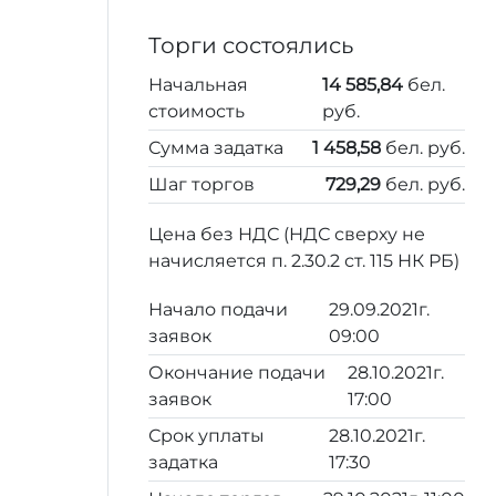
Торги состоялись
Начальная
14 585,84
бел.
стоимость
руб.
Сумма задатка
1 458,58
бел. руб.
Шаг торгов
729,29
бел. руб.
Цена без НДС (НДС сверху не
начисляется п. 2.30.2 ст. 115 НК РБ)
Начало подачи
29.09.2021г.
заявок
09:00
Окончание подачи
28.10.2021г.
заявок
17:00
Срок уплаты
28.10.2021г.
задатка
17:30