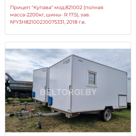
Прицеп "Купава" мод.821002 (полная
масса-2200кг, шины- R 17.5), зав.
№Y3H821002J0075331, 2018 г.в.