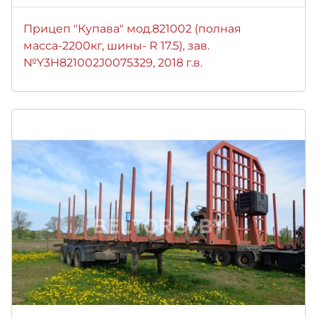
Прицеп "Купава" мод.821002 (полная
масса-2200кг, шины- R 17.5), зав.
№Y3H821002J0075329, 2018 г.в.