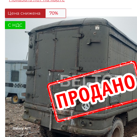
Цена снижена
70%
C НДС