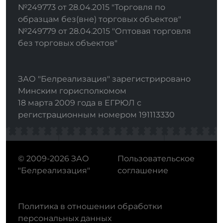
№249773 от 28.04.2015 "Торговля по
образцам без(вне) торговых объектов"
№249779 от 28.04.2015 "Оптовая торговля
без торговых объектов"
ЗАО "Белреализация" зарегистрировано
Минским горисполкомом
18 марта 2009 года в ЕГРЮЛ с
регистрационным номером 191113330
© 2009-2026 ЗАО
Пользовательское
"Белреализация"
соглашение
Политика в отношении обработки
персональных данных