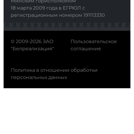
Минским горисполкомом
18 марта 2009 года в ЕГРЮЛ с
регистрационным номером 191113330
© 2009-2026 ЗАО
Пользовательское
"Белреализация"
соглашение
Политика в отношении обработки
персональных данных