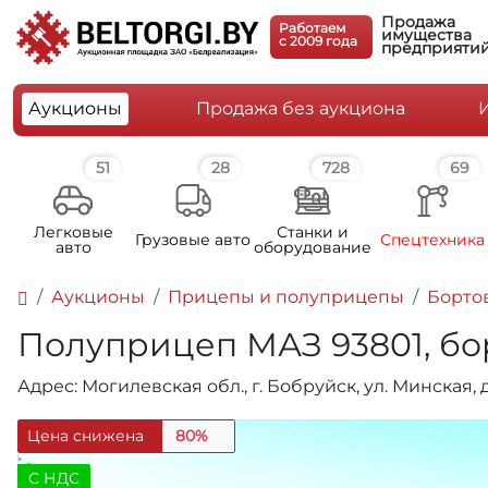
Продажа
Работаем
имущества
c 2009 года
предприяти
Аукционы
Продажа без аукциона
51
28
728
69
Легковые
Станки и
Грузовые авто
Спецтехника
авто
оборудование
Аукционы
Прицепы и полуприцепы
Борто
Полуприцеп МАЗ 93801, борт
Адрес: Могилевская обл., г. Бобруйск, ул. Минская, 
Цена снижена
80%
C НДС