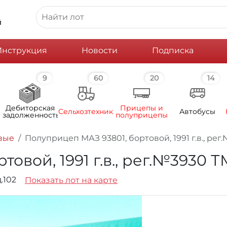
й
Инструкция
Новости
Подписка
9
60
20
14
Дебиторская
Прицепы и
Сельхозтехника
Автобусы
задолженность
полуприцепы
вые
Полуприцеп МАЗ 93801, бортовой, 1991 г.в., ре
овой, 1991 г.в., рег.№3930 
д.102
Показать лот на карте