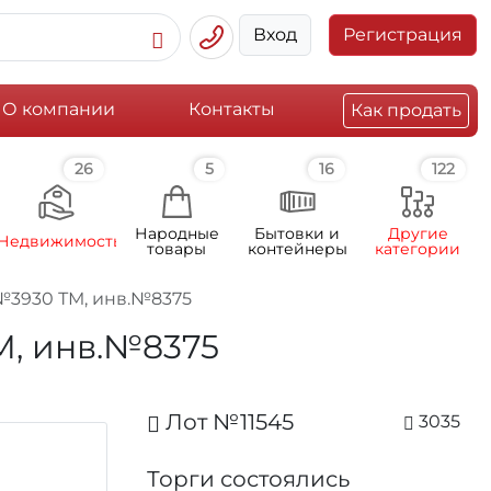
Вход
Регистрация
О компании
Контакты
Как продать
26
5
16
122
Народные
Бытовки и
Другие
Недвижимость
товары
контейнеры
категории
г.№3930 ТМ, инв.№8375
ТМ, инв.№8375
Лот №11545
3035
Торги состоялись