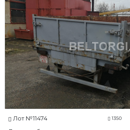
Лот №11474
1350