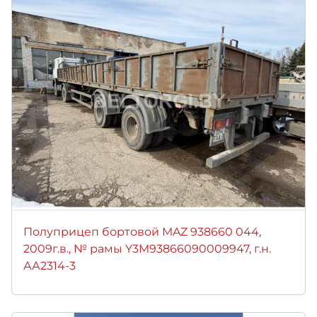
Полуприцеп бортовой MAZ 938660 044,
2009г.в., № рамы Y3M93866090009947, г.н.
АА2314-3