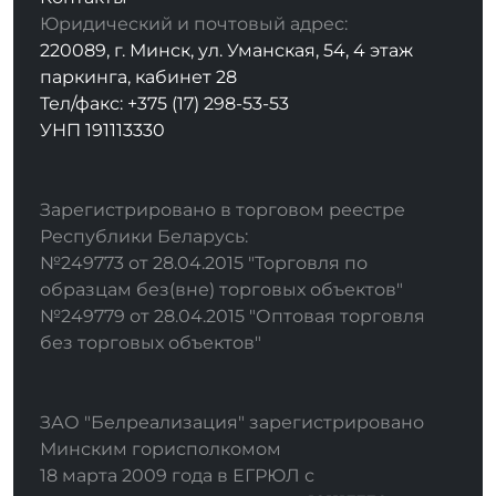
Юридический и почтовый адрес:
220089, г. Минск, ул. Уманская, 54, 4 этаж
паркинга, кабинет 28
Тел/факс: +375 (17) 298-53-53
УНП 191113330
Зарегистрировано в торговом реестре
Республики Беларусь:
№249773 от 28.04.2015 "Торговля по
образцам без(вне) торговых объектов"
№249779 от 28.04.2015 "Оптовая торговля
без торговых объектов"
ЗАО "Белреализация" зарегистрировано
Минским горисполкомом
18 марта 2009 года в ЕГРЮЛ с