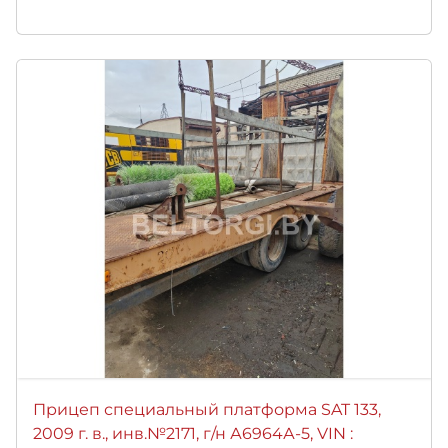
Прицеп специальный платформа SAT 133,
2009 г. в., инв.№2171, г/н А6964А-5, VIN :