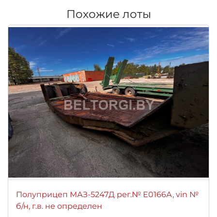
Похожие лоты
Полуприцеп МАЗ-5247Д рег.№ Е0166А, vin №
б/н, г.в. не определен