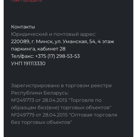
Контакты
Юридический и почтовый адрес:
220089, г. Минск, ул. Уманская, 54, 4 этаж
паркинга, кабинет 28
Тел/факс: +375 (17) 298-53-53
УНП 191113330
Зарегистрировано в торговом реестре
Республики Беларусь:
№249773 от 28.04.2015 "Торговля по
образцам без(вне) торговых объектов"
№249779 от 28.04.2015 "Оптовая торговля
без торговых объектов"