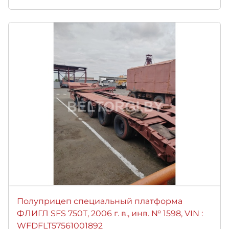
Полуприцеп специальный платформа
ФЛИГЛ SFS 750T, 2006 г. в., инв. № 1598, VIN :
WFDFLT57561001892