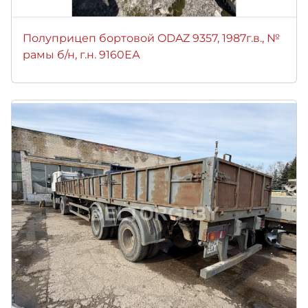
Полуприцеп бортовой ODAZ 9357, 1987г.в., №
рамы б/н, г.н. 9160ЕА