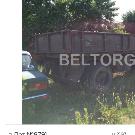
Лот №8791
2193