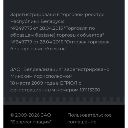
Зарегистрировано в торговом реестре
Республики Беларусь:
№249773 от 28.04.2015 "Торговля по
образцам без(вне) торговых объектов"
№249779 от 28.04.2015 "Оптовая торговля
без торговых объектов"
ЗАО "Белреализация" зарегистрировано
Минским горисполкомом
18 марта 2009 года в ЕГРЮЛ с
регистрационным номером 191113330
© 2009-2026 ЗАО
Пользовательское
"Белреализация"
соглашение