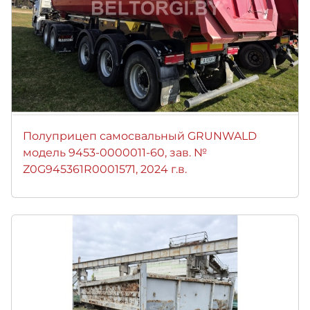
Полуприцеп самосвальный GRUNWALD
модель 9453-0000011-60, зав. №
Z0G945361R0001571, 2024 г.в.