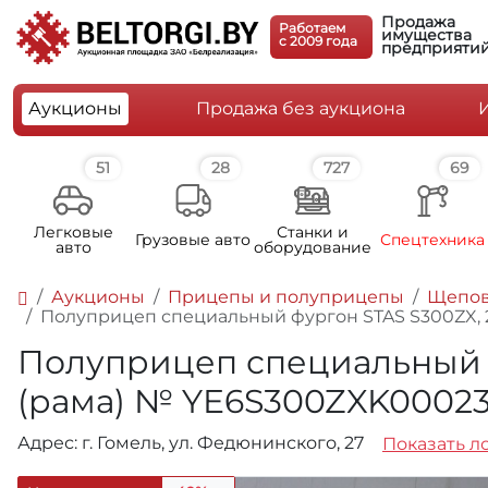
Продажа
Работаем
имущества
c 2009 года
предприяти
Аукционы
Продажа без аукциона
51
28
727
69
Легковые
Станки и
Грузовые авто
Спецтехника
авто
оборудование
Аукционы
Прицепы и полуприцепы
Щепов
Полуприцеп специальный фургон STAS S300ZX, 201
Полуприцеп специальный фур
(рама) № YE6S300ZXK0002
Адрес: г. Гомель, ул. Федюнинского, 27
Показать ло