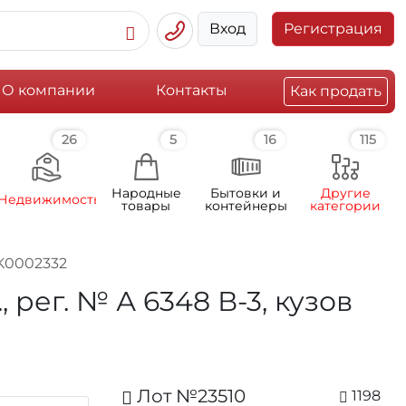
Вход
Регистрация
О компании
Контакты
Как продать
26
5
16
115
Народные
Бытовки и
Другие
Недвижимость
товары
контейнеры
категории
XK0002332
рег. № А 6348 В-3, кузов
Лот №23510
1198