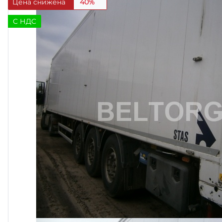
Цена снижена
40%
C НДС