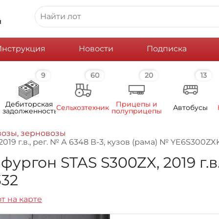
й
Инструкция
Новости
Подписка
9
60
20
13
Дебиторская
Прицепы и
Сельхозтехника
Автобусы
задолженность
полуприцепы
озы, зерновозы
9 г.в., рег. № А 6348 В-3, кузов (рама) № YE6S300Z
гон STAS S300ZX, 2019 г.в., 
332
т на карте