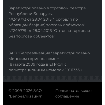
Зарегистрировано в торговом реестре
Республики Беларусь:
№249773 от 28.04.2015 "Торговля по
образцам без(вне) торговых объектов"
№249779 от 28.04.2015 "Оптовая торговля
без торговых объектов"
ЗАО "Белреализация" зарегистрировано
Минским горисполкомом
18 марта 2009 года в ЕГРЮЛ с
регистрационным номером 191113330
© 2009-2026 ЗАО
Пользовательское
"Белреализация"
соглашение