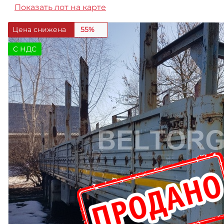
Показать лот на карте
Цена снижена
55%
C НДС