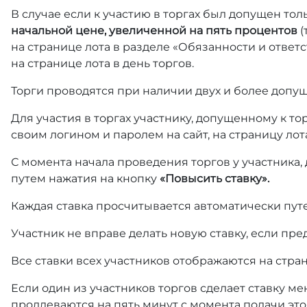
В случае если к участию в торгах был допущен тол
начальной цене, увеличенной на пять процентов
(
на странице лота в разделе «Обязанности и отве
на странице лота в день торгов.
Торги проводятся при наличии двух и более допущ
Для участия в торгах участнику, допущенному к т
своим логином и паролем на сайт, на страницу лот
С момента начала проведения торгов у участника,
путем нажатия на кнопку
«Повысить ставку».
Каждая ставка просчитывается автоматически пут
Участник не вправе делать новую ставку, если пре
Все ставки всех участников отображаются на стра
Если один из участников торгов сделает ставку ме
продлеваются на пять минут с момента подачи это