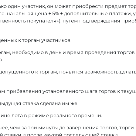
ько один участник, он может приобрести предмет то
т.е. начальная цена + 5% + дополнительные платежи,
тственность покупателя»), путем подтверждения при
енных к торгам участников.
оргам, необходимо в день и время проведения торгов
а.
 допущенного к торгам, появится возможность делать
ем прибавления установленного шага торгов к текущ
дыдущая ставка сделана им же.
нице лота в режиме реального времени.
нее, чем за три минуты до завершения торгов, торги
й ставки и после каждой последующей ставки.