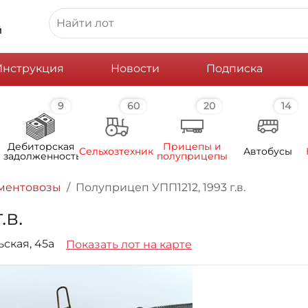
й
Инструкция
Новости
Подписка
9
60
20
14
Дебиторская
Прицепы и
Сельхозтехника
Автобусы
задолженность
полуприцепы
ментовозы
Полуприцеп УПП1212, 1993 г.в.
.в.
ьская, 45а
Показать лот на карте