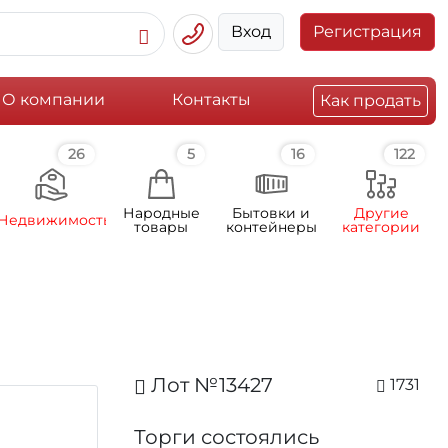
Вход
Регистрация
О компании
Контакты
Как продать
26
5
16
122
Народные
Бытовки и
Другие
Недвижимость
товары
контейнеры
категории
Лот №13427
1731
Торги состоялись