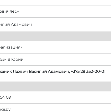
овичлес»
силий Адамович
еализация»
-53-18 Юрий
ханик Лахвич Василий Адамович, +375 29 352-00-01
 54 09
rgi.by