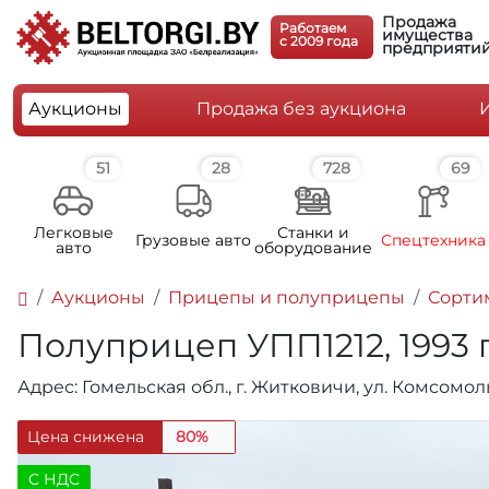
Продажа
Работаем
имущества
c 2009 года
предприяти
Аукционы
Продажа без аукциона
51
28
728
69
Легковые
Станки и
Грузовые авто
Спецтехника
авто
оборудование
Аукционы
Прицепы и полуприцепы
Сорти
Полуприцеп УПП1212, 1993 г
Адрес: Гомельская обл., г. Житковичи, ул. Комсомол
Цена снижена
80%
C НДС