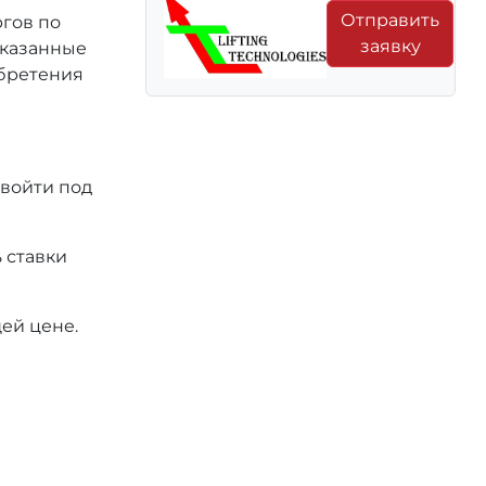
Отправить
ргов по
заявку
 указанные
обретения
 войти под
 ставки
ей цене.