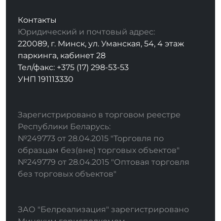
Контакты
Юридический и почтовый адрес:
220089, г. Минск, ул. Уманская, 54, 4 этаж
паркинга, кабинет 28
Тел/факс: +375 (17) 298-53-53
УНП 191113330
Зарегистрировано в торговом реестре
Республики Беларусь:
№249773 от 28.04.2015 "Торговля по
образцам без(вне) торговых объектов"
№249779 от 28.04.2015 "Оптовая торговля
без торговых объектов"
ЗАО "Белреализация" зарегистрировано