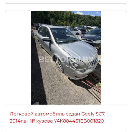
Легковой автомобиль седан Geely SC7,
2014г.в., № кузова Y4K8844S1EB001820