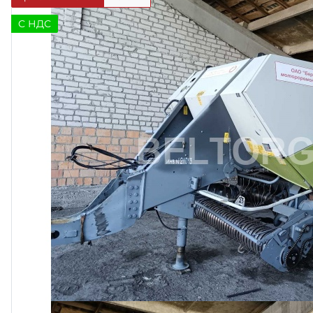
C НДС