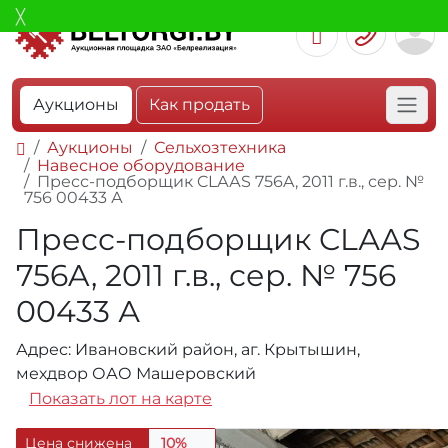
Аукционы
Как продать
Аукционы
Сельхозтехника
Навесное оборудование
Пресс-подборщик CLААS 756A, 2011 г.в., сер. №
756 00433 А
Пресс-подборщик CLААS
756A, 2011 г.в., сер. № 756
00433 А
Адрес: Ивановский район, аг. Крытышин,
мехдвор ОАО Машеровский
Показать лот на карте
Цена снижена
10%