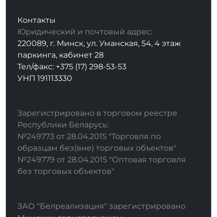
Контакты
Юридический и почтовый адрес:
220089, г. Минск, ул. Уманская, 54, 4 этаж
паркинга, кабинет 28
Тел/факс: +375 (17) 298-53-53
УНП 191113330
Зарегистрировано в торговом реестре
Республики Беларусь:
№249773 от 28.04.2015 "Торговля по
образцам без(вне) торговых объектов"
№249779 от 28.04.2015 "Оптовая торговля
без торговых объектов"
ЗАО "Белреализация" зарегистрировано