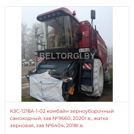
КЗС-1218А-1-02 комбайн зерноуборочный
самоходный, зав.№9660, 2020г.в., жатка
зерновая, зав №6404, 2018г.в.