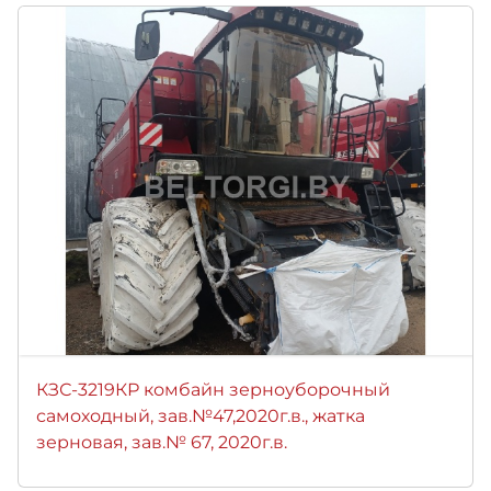
КЗС-3219КР комбайн зерноуборочный
самоходный, зав.№47,2020г.в., жатка
зерновая, зав.№ 67, 2020г.в.