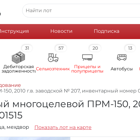
й
Инструкция
Новости
Подписка
31
57
20
13
Дебиторская
Прицепы и
Сельхозтехника
Автобусы
задолженность
полуприцепы
дование
0, 2010 г.в. заводской № 207, инвентарный номер 
многоцелевой ПРМ-150, 2010
1515
ца, мехдвор
Показать лот на карте