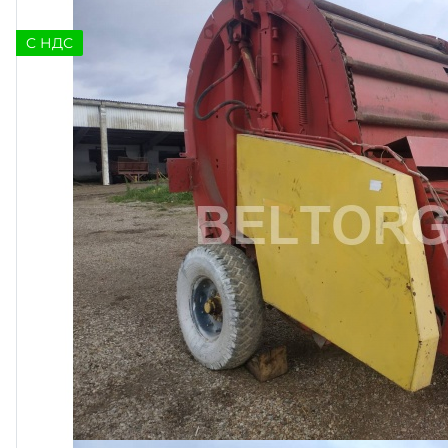
C НДС