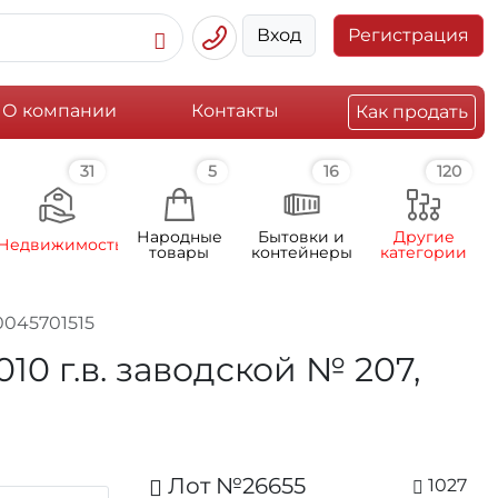
Вход
Регистрация
О компании
Контакты
Как продать
31
5
16
120
Народные
Бытовки и
Другие
Недвижимость
товары
контейнеры
категории
0045701515
 г.в. заводской № 207,
Лот №26655
1027