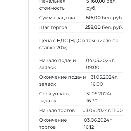
Начальная
5 160,00
бел.
стоимость
руб.
Сумма задатка
516,00
бел. руб.
Шаг торгов
258,00
бел. руб.
Цена с НДС (НДС в том числе по
ставке 20%)
Начало подачи
04.05.2024г.
заявок
09:00
Окончание подачи
31.05.2024г.
заявок
16:00
Срок уплаты
31.05.2024г.
задатка
16:30
Начало торгов
03.06.2024г. 11:00
Окончание
03.06.2024г.
торгов
16:12