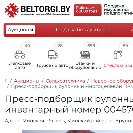
Продажа
Работаем
имущества
c 2009 года
предприяти
Аукционы
Продажа без аукциона
49
28
699
69
Легковые
Станки и
Грузовые авто
Спецтехника
авто
оборудование
Аукционы
Сельхозтехника
Навесное обору
Пресс-подборщик рулонный многоцелевой ПРМ-15
Пресс-подборщик рулонный 
инвентарный номер 004570
Адрес: Минская область, Минский район, аг. Крупи