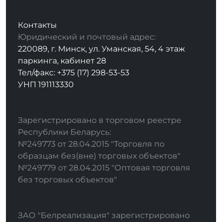
Контакты
Юридический и почтовый адрес:
220089, г. Минск, ул. Уманская, 54, 4 этаж
паркинга, кабинет 28
Тел/факс: +375 (17) 298-53-53
УНП 191113330
Зарегистрировано в торговом реестре
Республики Беларусь:
№249773 от 28.04.2015 "Торговля по
образцам без(вне) торговых объектов"
№249779 от 28.04.2015 "Оптовая торговля
без торговых объектов"
ЗАО "Белреализация" зарегистрировано