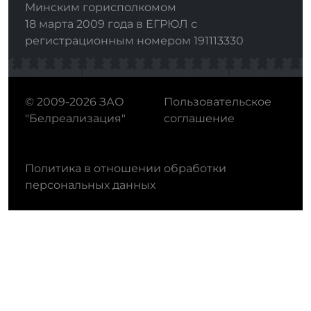
Минским горисполкомом
18 марта 2009 года в ЕГРЮЛ с
регистрационным номером 191113330
© 2009-2026 ЗАО
Пользовательское
"Белреализация"
соглашение
Политика в отношении обработки
персональных данных