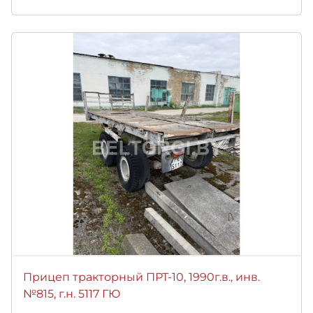
Прицеп тракторный ПРТ-10, 1990г.в., инв.
№815, г.н. 5117 ГЮ