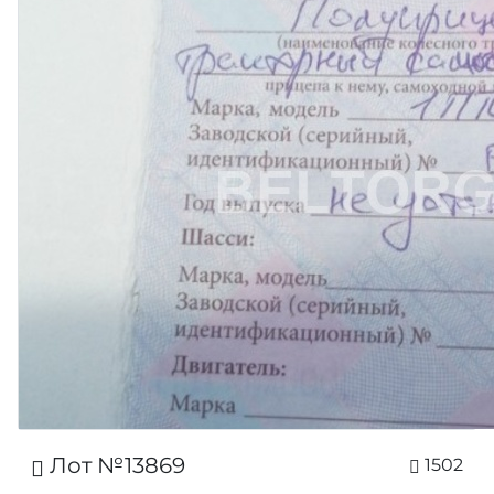
Лот №13869
1502