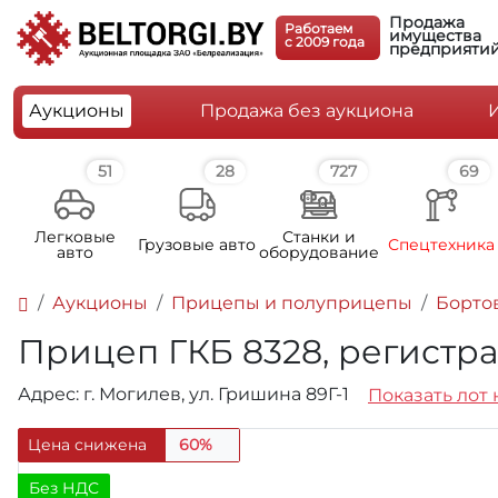
Продажа
Работаем
имущества
c 2009 года
предприяти
Аукционы
Продажа без аукциона
51
28
727
69
Легковые
Станки и
Грузовые авто
Спецтехника
авто
оборудование
Аукционы
Прицепы и полуприцепы
Борто
Прицеп ГКБ 8328, регистрац
Адрес: г. Могилев, ул. Гришина 89Г-1
Показать лот 
Цена снижена
60%
Без НДС