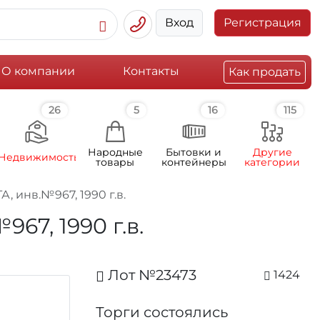
Вход
Регистрация
О компании
Контакты
Как продать
26
5
16
115
Народные
Бытовки и
Другие
Недвижимость
товары
контейнеры
категории
, инв.№967, 1990 г.в.
67, 1990 г.в.
Лот №23473
1424
Торги состоялись