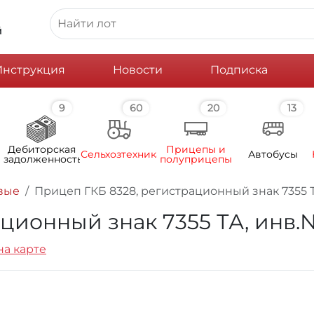
й
Инструкция
Новости
Подписка
9
60
20
13
Дебиторская
Прицепы и
Сельхозтехника
Автобусы
задолженность
полуприцепы
вые
Прицеп ГКБ 8328, регистрационный знак 7355 ТА
ионный знак 7355 ТА, инв.№9
на карте