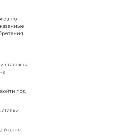
ргов по
 указанные
обретения
и ставок на
на
 войти под
 ставки
ей цене.