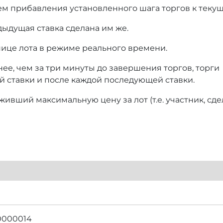
ем прибавления установленного шага торгов к текущ
дыдущая ставка сделана им же.
нице лота в режиме реального времени.
нее, чем за три минуты до завершения торгов, торги
й ставки и после каждой последующей ставки.
ивший максимальную цену за лот (т.е. участник, сд
0000014