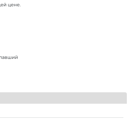
ей цене.
елавший