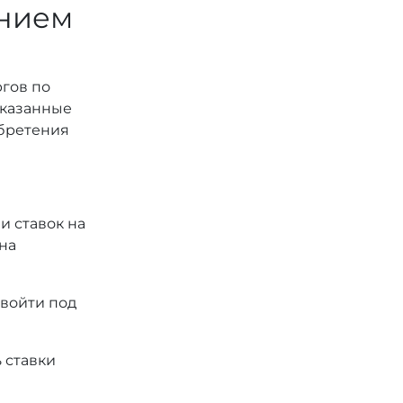
ением
ргов по
 указанные
обретения
и ставок на
на
 войти под
 ставки