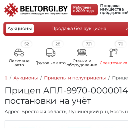
Продажа
Работаем
имущества
c 2009 года
предприяти
Аукционы
Продажа без аукциона
52
28
721
70
Легковые
Станки и
Грузовые авто
Спецтехника
авто
оборудование
Аукционы
Прицепы и полуприцепы
Прицеп
Прицеп АПЛ-9970-0000014, ин
постановки на учёт
Адрес: Брестская область, Лунинецкий р-н, Бостынск