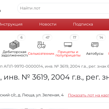
й
Инструкция
Новости
Подписка
6
47
17
14
Дебиторская
Прицепы и
Сельхозтехника
Автобусы
задолженность
полуприцепы
 АПЛ-9970-0000014, инв. № 3619, 2004 г.в., рег. знак 
в. № 3619, 2004 г.в., рег. з
ий с/с, д. Люща, ул. Зеленая, 4
Показать лот на кар