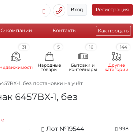
Вход
Регистрация
О компании
Контакты
Как продать
31
5
16
144
Народные
Бытовки и
Другие
Недвижимость
товары
контейнеры
категории
6457BX-1, без постановки на учёт
нак 6457BX-1, без
те
Лот №19544
998