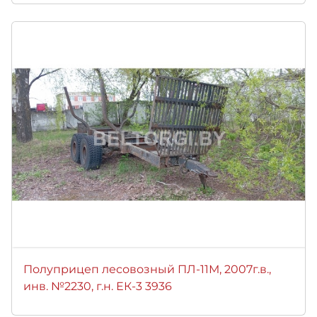
Полуприцеп лесовозный ПЛ-11М, 2007г.в.,
инв. №2230, г.н. ЕК-3 3936