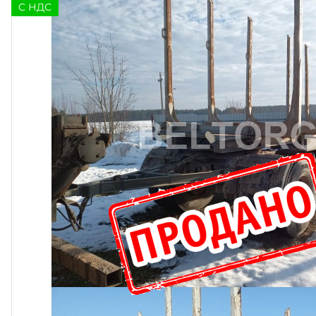
C НДС