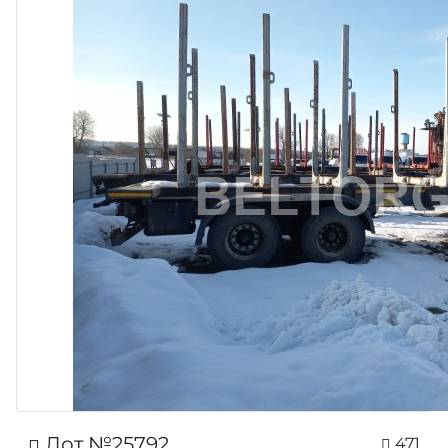
Лот №25792
471