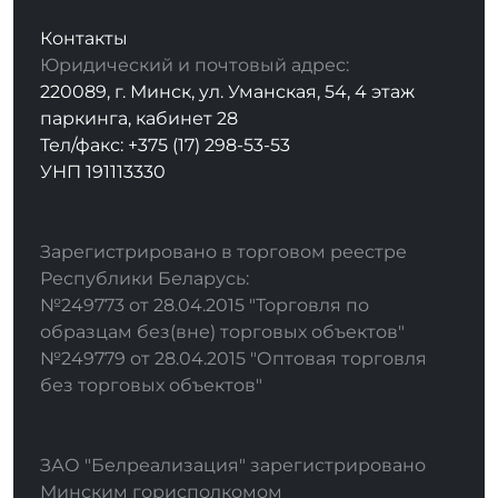
Контакты
Юридический и почтовый адрес:
220089, г. Минск, ул. Уманская, 54, 4 этаж
паркинга, кабинет 28
Тел/факс: +375 (17) 298-53-53
УНП 191113330
Зарегистрировано в торговом реестре
Республики Беларусь:
№249773 от 28.04.2015 "Торговля по
образцам без(вне) торговых объектов"
№249779 от 28.04.2015 "Оптовая торговля
без торговых объектов"
ЗАО "Белреализация" зарегистрировано
Минским горисполкомом