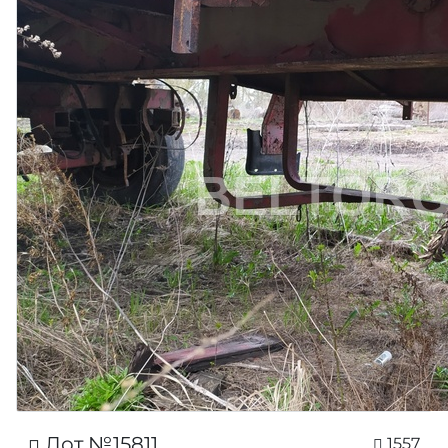
Лот №15811
1557