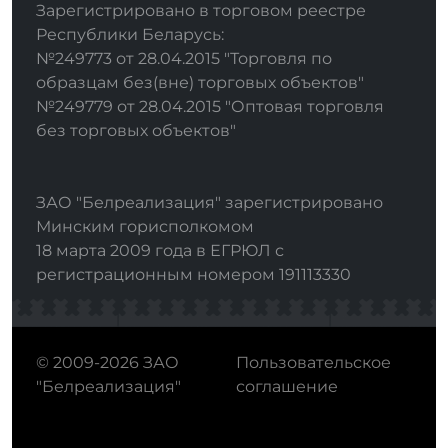
Зарегистрировано в торговом реестре
Республики Беларусь:
№249773 от 28.04.2015 "Торговля по
образцам без(вне) торговых объектов"
№249779 от 28.04.2015 "Оптовая торговля
без торговых объектов"
ЗАО "Белреализация" зарегистрировано
Минским горисполкомом
18 марта 2009 года в ЕГРЮЛ с
регистрационным номером 191113330
© 2009-2026 ЗАО
Пользовательское
"Белреализация"
соглашение