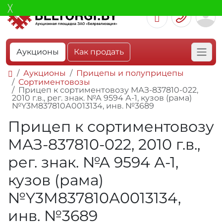
Аукционы
Как продать
Аукционы
Прицепы и полуприцепы
Сортиментовозы
Прицеп к сортиментовозу МАЗ-837810-022,
2010 г.в., рег. знак. №А 9594 А-1, кузов (рама)
№Y3M837810А0013134, инв. №3689
Прицеп к сортиментовозу
МАЗ-837810-022, 2010 г.в.,
рег. знак. №А 9594 А-1,
кузов (рама)
№Y3M837810А0013134,
инв. №3689