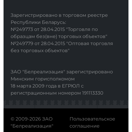
Зарегистрировано в торговом реестре
Республики Беларусь:
№249773 от 28.04.2015 "Торговля по
образцам без(вне) торговых объектов"
№249779 от 28.04.2015 "Оптовая торговля
без торговых объектов"
ЗАО "Белреализация" зарегистрировано
Минским горисполкомом
18 марта 2009 года в ЕГРЮЛ с
регистрационным номером 191113330
© 2009-2026 ЗАО
Пользовательское
"Белреализация"
соглашение