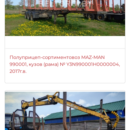
Полуприцеп-сортиментовоз MAZ-MAN
990001, кузов (рама) № Y3N990001H0000004,
2017г.в.