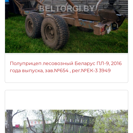
Полуприцеп лесовозный Беларус ПЛ-9, 2016
года выпуска, зав.№654 , рег.№ЕК-3 3949