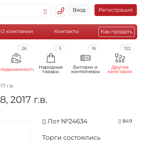
Вход
Регистрация
О компании
Контакты
Как продать
26
5
16
122
Народные
Бытовки и
Другие
Недвижимость
товары
контейнеры
категории
7 г.в.
 2017 г.в.
Лот №24634
849
Торги состоялись