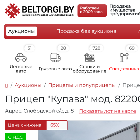
Продажа
Работаем
имущества
c 2009 года
предприяти
Аукционы
Продажа без аукциона
51
28
728
69
Легковые
Станки и
Грузовые авто
Спецтехника
авто
оборудование
Аукционы
Прицепы и полуприцепы
Прицеп
Прицеп "Купава" мод. 82200
Адрес: Слободской с/с, д. 8
Показать лот на карте
Цена снижена
65%
C НДС