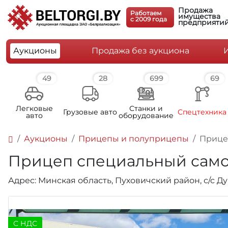
Продажа
Работаем
имущества
c 2009 года
предприяти
Аукционы
Продажа без аукциона
49
28
699
69
Легковые
Станки и
Грузовые авто
Спецтехника
авто
оборудование
Аукционы
Прицепы и полуприцепы
Прицеп
Прицеп специальный самосв
Адрес: Минская область, Пуховичский район, с/с 
C НДС