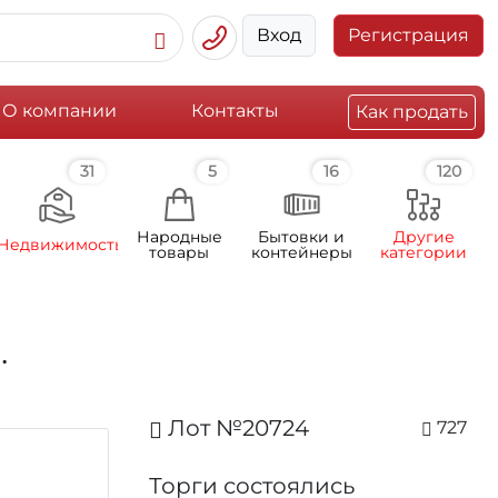
Вход
Регистрация
О компании
Контакты
Как продать
31
5
16
120
Народные
Бытовки и
Другие
Недвижимость
товары
контейнеры
категории
.
Лот №20724
727
Торги состоялись