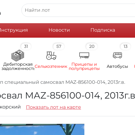
й
Инструкция
Новости
Подписка
31
57
20
13
Дебиторская
Прицепы и
Сельхозтехника
Автобусы
задолженность
полуприцепы
 специальный самосвал MAZ-856100-014, 2013г.в.
ал MAZ-856100-014, 2013г.в
Дукорский
Показать лот на карте