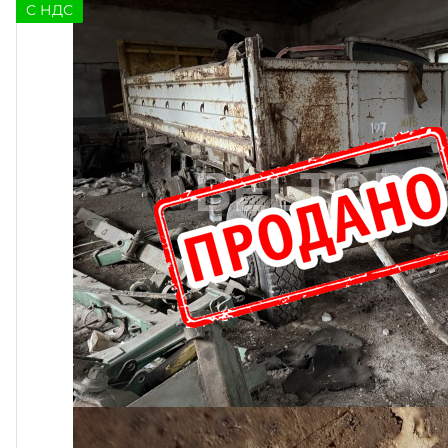
C НДС