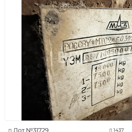
Лот №31729
1437