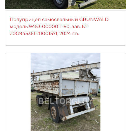
Полуприцеп самосвальный GRUNWALD
модель 9453-0000011-60, зав. №
Z0G945361R0001571, 2024 г.в.