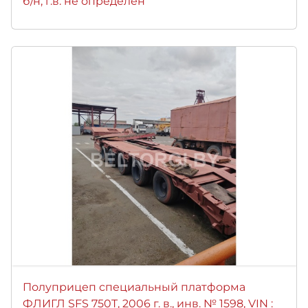
б/н, г.в. не определен
Полуприцеп специальный платформа
ФЛИГЛ SFS 750T, 2006 г. в., инв. № 1598, VIN :