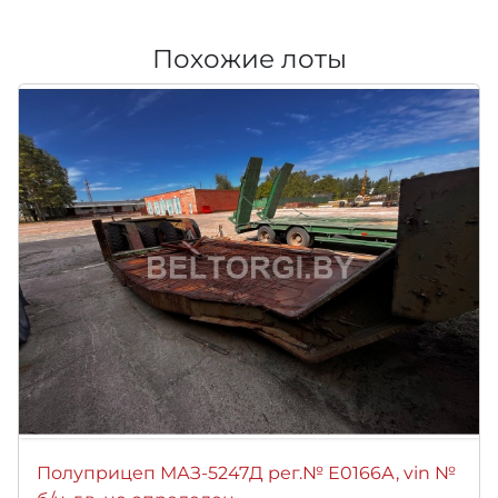
Похожие лоты
Полуприцеп МАЗ-5247Д рег.№ Е0166А, vin №