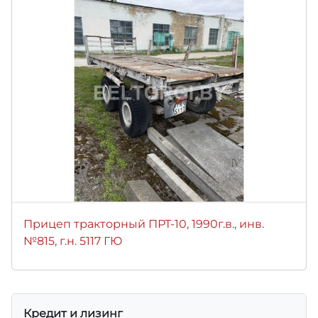
Прицеп тракторный ПРТ-10, 1990г.в., инв.
№815, г.н. 5117 ГЮ
Кредит и лизинг