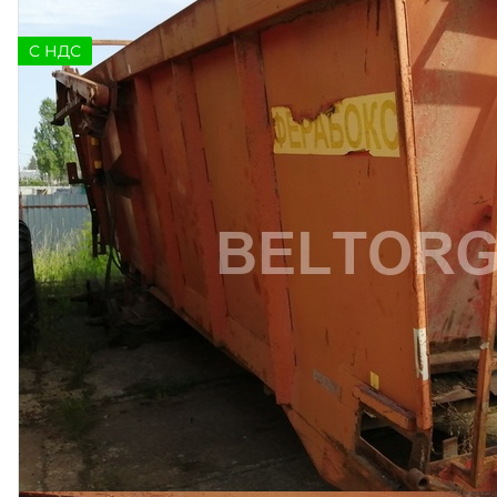
C НДС