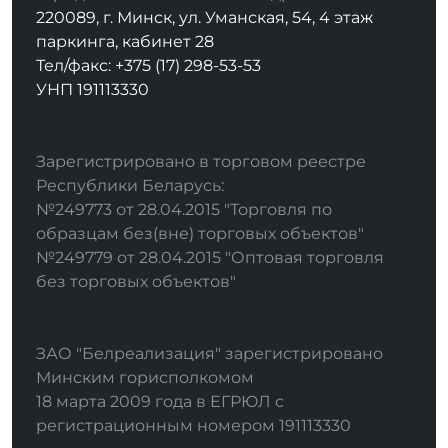
220089, г. Минск, ул. Уманская, 54, 4 этаж
паркинга, кабинет 28
Тел/факс: +375 (17) 298-53-53
УНП 191113330
Зарегистрировано в торговом реестре
Республики Беларусь:
№249773 от 28.04.2015 "Торговля по
образцам без(вне) торговых объектов"
№249779 от 28.04.2015 "Оптовая торговля
без торговых объектов"
ЗАО "Белреализация" зарегистрировано
Минским горисполкомом
18 марта 2009 года в ЕГРЮЛ с
регистрационным номером 191113330