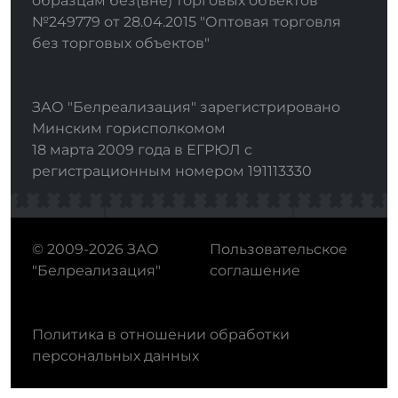
образцам без(вне) торговых объектов"
№249779 от 28.04.2015 "Оптовая торговля
без торговых объектов"
ЗАО "Белреализация" зарегистрировано
Минским горисполкомом
18 марта 2009 года в ЕГРЮЛ с
регистрационным номером 191113330
© 2009-2026 ЗАО
Пользовательское
"Белреализация"
соглашение
Политика в отношении обработки
персональных данных