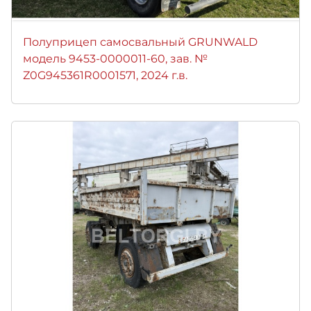
Полуприцеп самосвальный GRUNWALD
модель 9453-0000011-60, зав. №
Z0G945361R0001571, 2024 г.в.