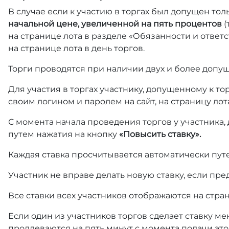
В случае если к участию в торгах был допущен тол
начальной цене, увеличенной на пять процентов
(
на странице лота в разделе «Обязанности и отве
на странице лота в день торгов.
Торги проводятся при наличии двух и более допущ
Для участия в торгах участнику, допущенному к т
своим логином и паролем на сайт, на страницу лот
С момента начала проведения торгов у участника,
путем нажатия на кнопку
«Повысить ставку».
Каждая ставка просчитывается автоматически пут
Участник не вправе делать новую ставку, если пре
Все ставки всех участников отображаются на стра
Если один из участников торгов сделает ставку ме
продлеваются на пять минут с момента подачи это