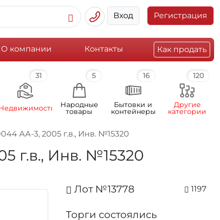
Вход
Регистрация
О компании
Контакты
Как продать
31
5
16
120
Народные
Бытовки и
Другие
Недвижимость
товары
контейнеры
категории
44 АА-3, 2005 г.в., Инв. №15320
 г.в., Инв. №15320
Лот №13778
1197
Торги состоялись