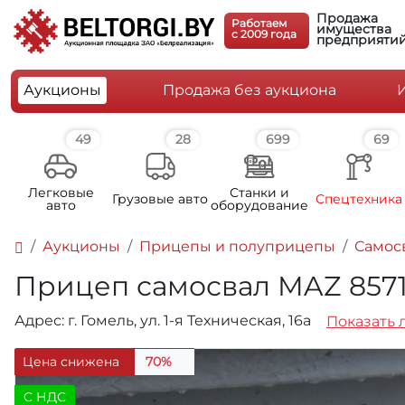
Продажа
Работаем
имущества
c 2009 года
предприяти
Аукционы
Продажа без аукциона
49
28
699
69
Легковые
Станки и
Грузовые авто
Спецтехника
авто
оборудование
Аукционы
Прицепы и полуприцепы
Самос
Прицеп самосвал MAZ 857100
Адрес: г. Гомель, ул. 1-я Техническая, 16а
Показать 
Цена снижена
70%
C НДС