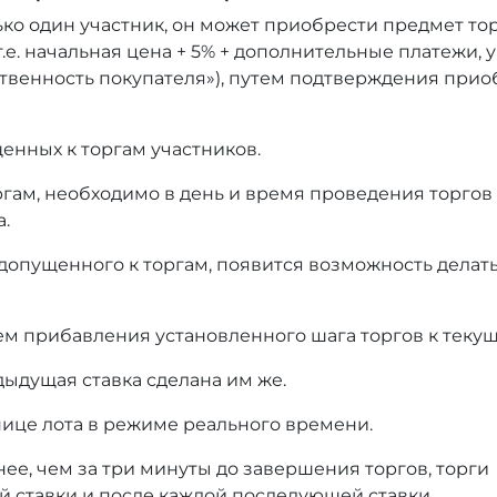
ько один участник, он может приобрести предмет то
т.е. начальная цена + 5% + дополнительные платежи,
тственность покупателя»), путем подтверждения при
енных к торгам участников.
оргам, необходимо в день и время проведения торгов
а.
 допущенного к торгам, появится возможность делать
ем прибавления установленного шага торгов к текущ
дыдущая ставка сделана им же.
нице лота в режиме реального времени.
нее, чем за три минуты до завершения торгов, торги
й ставки и после каждой последующей ставки.