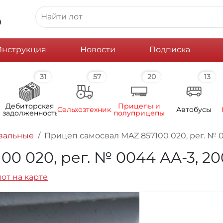
й
Инструкция
Новости
Подписка
31
57
20
13
Дебиторская
Прицепы и
Сельхозтехника
Автобусы
задолженность
полуприцепы
вальные
Прицеп самосвал MAZ 857100 020, рег. № 00
 020, рег. № 0044 АА-3, 2005
лот на карте