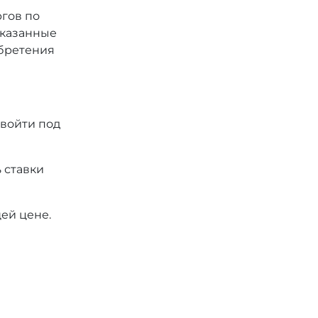
ргов по
 указанные
обретения
 войти под
 ставки
ей цене.