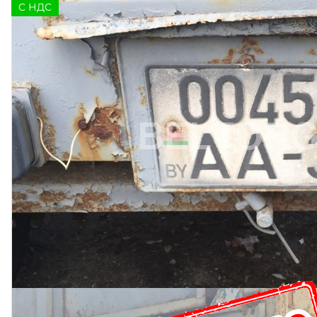
C НДС