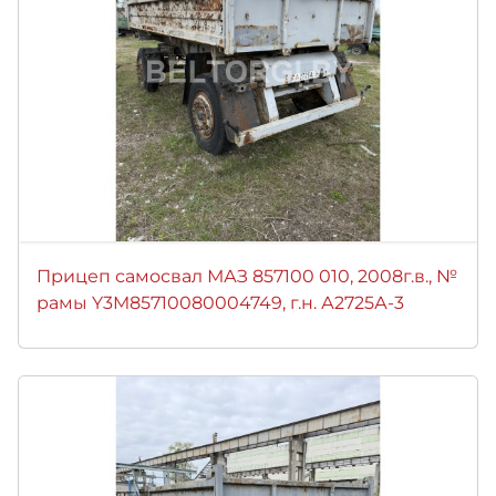
Прицеп самосвал МАЗ 857100 010, 2008г.в., №
рамы Y3M85710080004749, г.н. А2725А-3