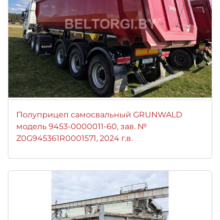
Полуприцеп самосвальный GRUNWALD
модель 9453-0000011-60, зав. №
Z0G945361R0001571, 2024 г.в.