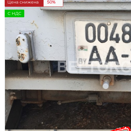
Цена снижена
50%
C НДС