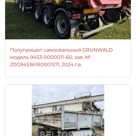
Полуприцеп самосвальный GRUNWALD
модель 9453-0000011-60, зав. №
Z0G945361R0001571, 2024 г.в.