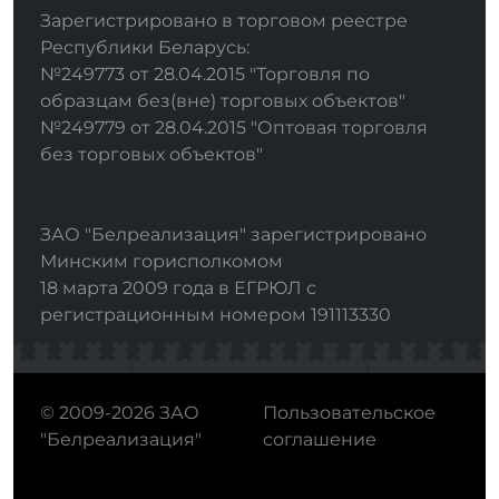
Зарегистрировано в торговом реестре
Республики Беларусь:
№249773 от 28.04.2015 "Торговля по
образцам без(вне) торговых объектов"
№249779 от 28.04.2015 "Оптовая торговля
без торговых объектов"
ЗАО "Белреализация" зарегистрировано
Минским горисполкомом
18 марта 2009 года в ЕГРЮЛ с
регистрационным номером 191113330
© 2009-2026 ЗАО
Пользовательское
"Белреализация"
соглашение