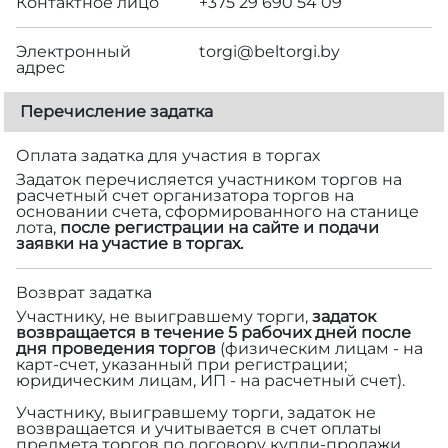
Контактное лицо
+375 29 690 54 09
Электронный
torgi@beltorgi.by
адрес
Перечисление задатка
Оплата задатка для участия в торгах
Задаток перечисляется участником торгов на
расчетный счет организатора торгов на
основании счета, сформированного на станице
лота,
после регистрации на сайте и подачи
заявки на участие в торгах.
Возврат задатка
Участнику, не выигравшему торги,
задаток
возвращается в течение 5 рабочих дней после
дня проведения торгов
(физическим лицам - на
карт-счет, указанный при регистрации;
юридическим лицам, ИП - на расчетный счет).
Участнику, выигравшему торги, задаток не
возвращается и учитывается в счет оплаты
предмета торгов по договору купли-продажи.