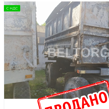
C НДС