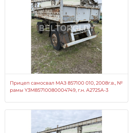
Прицеп самосвал МАЗ 857100 010, 2008г.в., №
рамы Y3M85710080004749, г.н. А2725А-3