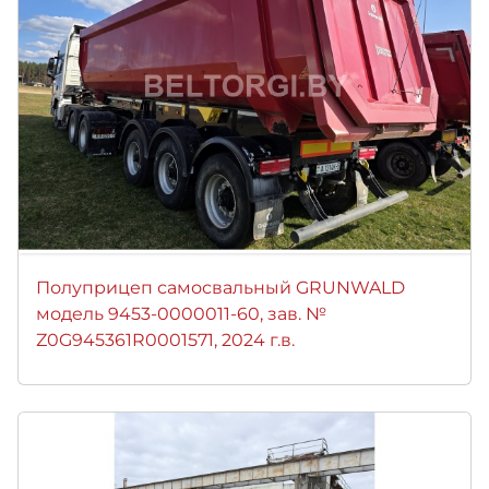
Полуприцеп самосвальный GRUNWALD
модель 9453-0000011-60, зав. №
Z0G945361R0001571, 2024 г.в.