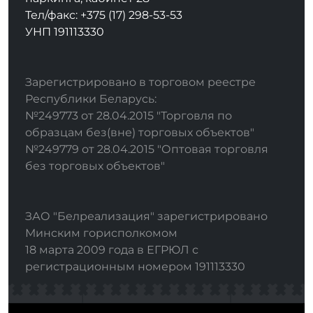
Тел/факс: +375 (17) 298-53-53
УНП 191113330
Зарегистрировано в торговом реестре
Республики Беларусь:
№249773 от 28.04.2015 "Торговля по
образцам без(вне) торговых объектов"
№249779 от 28.04.2015 "Оптовая торговля
без торговых объектов"
ЗАО "Белреализация" зарегистрировано
Минским горисполкомом
18 марта 2009 года в ЕГРЮЛ с
регистрационным номером 191113330