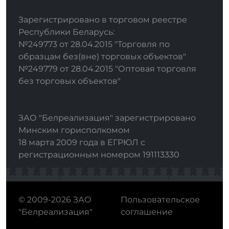
Зарегистрировано в торговом реестре
Республики Беларусь:
№249773 от 28.04.2015 "Торговля по
образцам без(вне) торговых объектов"
№249779 от 28.04.2015 "Оптовая торговля
без торговых объектов"
ЗАО "Белреализация" зарегистрировано
Минским горисполкомом
18 марта 2009 года в ЕГРЮЛ с
регистрационным номером 191113330
© 2009-2026 ЗАО
Пользовательское
"Белреализация"
соглашение