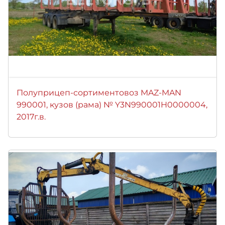
Полуприцеп-сортиментовоз MAZ-MAN
990001, кузов (рама) № Y3N990001H0000004,
2017г.в.