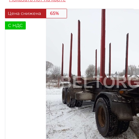
Цена снижена
65%
C НДС