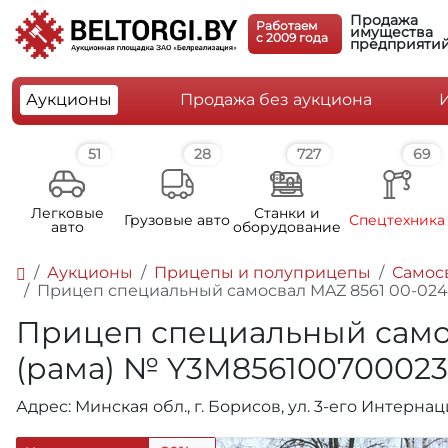
Продажа
Работаем
имущества
c 2009 года
предприяти
Аукционы
Продажа без аукциона
51
28
727
69
Легковые
Станки и
Грузовые авто
Спецтехника
авто
оборудование
Аукционы
Прицепы и полуприцепы
Самос
Прицеп специальный самосвал MAZ 8561 00-024, р
Прицеп специальный самосва
(рама) № Y3M856100700023
Адрес: Минская обл., г. Борисов, ул. 3-его Интерна