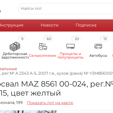
й
Инструкция
Новости
Подписка
9
60
20
13
Дебиторская
Прицепы и
Сельхозтехника
Автобусы
задолженность
полуприцепы
вальные
ег.№ A 2343 A-5, 2007 г.в., кузов (рама) № Y3M85610
л MAZ 8561 00-024, рег.№ A 
15, цвет желтый
ционала, 199
Показать лот на карте