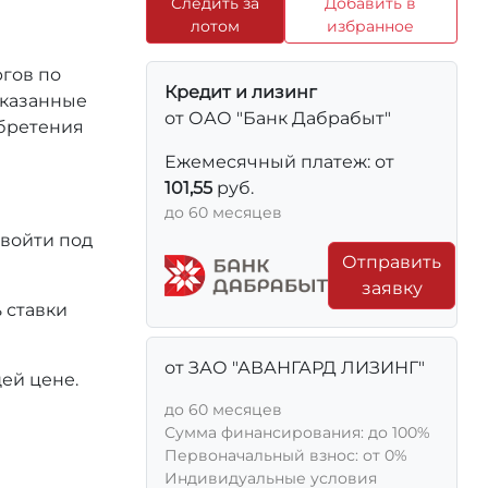
Следить за
Добавить в
лотом
избранное
ргов по
Кредит и лизинг
 указанные
от ОАО "Банк Дабрабыт"
обретения
Ежемесячный платеж: от
101,55
руб.
до 60 месяцев
 войти под
Отправить
заявку
 ставки
от ЗАО "АВАНГАРД ЛИЗИНГ"
ей цене.
до 60 месяцев
Сумма финансирования: до 100%
Первоначальный взнос: от 0%
Индивидуальные условия