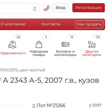
Вход
Регистрация
О компании
Контакты
Как продать
26
5
16
115
Народные
Бытовки и
Другие
Недвижимость
товары
контейнеры
категории
070002315, цвет желтый
2343 A-5, 2007 г.в., кузов
Лот №21266
1007