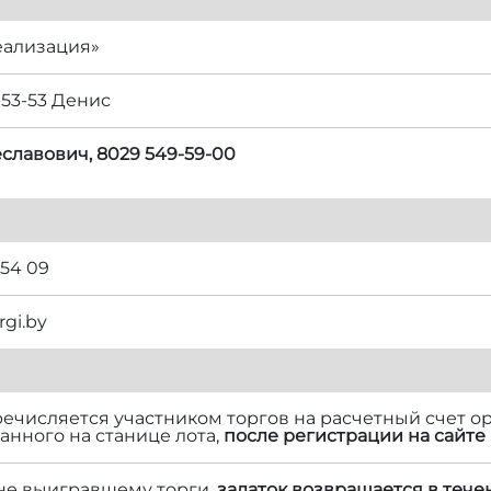
еализация»
-53-53 Денис
славович, 8029 549-59-00
 54 09
rgi.by
речисляется участником торгов на расчетный счет ор
нного на станице лота,
после регистрации на сайте 
 не выигравшему торги,
задаток возвращается в тече