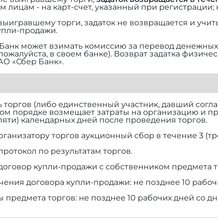
м лицам - на карт-счет, указанный при регистрации;
 выигравшему торги, задаток не возвращается и учит
упли-продажи.
Банк может взимать комиссию за перевод денежных 
 пожалуйста, в своем банке). Возврат задатка физич
АО «Сбер Банк».
торгов (либо единственный участник, давший согласи
ом порядке возмещает затраты на организацию и п
(пяти) календарных дней после проведения торгов.
рганизатору торгов аукционный сбор в течение 3 (тр
протокол по результатам торгов.
договор купли-продажи с собственником предмета т
чения договора купли-продажи: не позднее 10 рабоч
ы предмета торгов: не позднее 10 рабочих дней со д