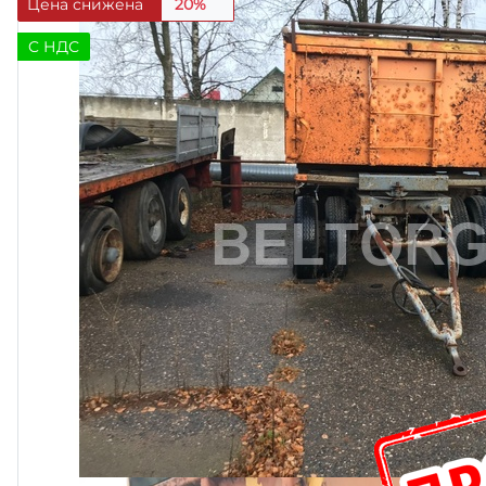
Цена снижена
20%
C НДС