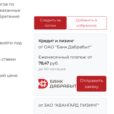
ргов по
 указанные
обретения
Следить за
Добавить в
лотом
избранное
Кредит и лизинг
 войти под
от ОАО "Банк Дабрабыт"
Ежемесячный платеж: от
 ставки
78,47
руб.
до 60 месяцев
ей цене.
Отправить
заявку
от ЗАО "АВАНГАРД ЛИЗИНГ"