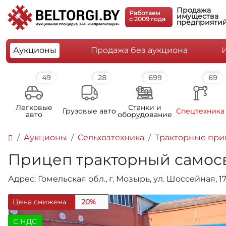
Продажа
Работаем
имущества
c 2009 года
предприяти
Аукционы
Продажа без аукциона
49
28
699
69
Легковые
Станки и
Грузовые авто
Спецтехника
авто
оборудование
Аукционы
Сельхозтехника
Тракторные пр
Прицеп тракторный самосвал
Адрес: Гомельская обл., г. Мозырь, ул. Шоссейная, 1
Цена снижена
20%
C НДС