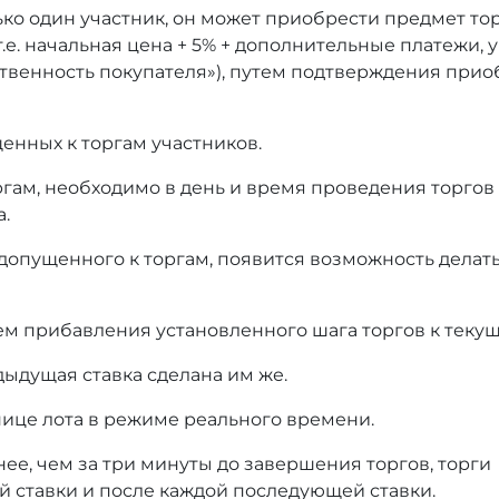
ько один участник, он может приобрести предмет то
т.е. начальная цена + 5% + дополнительные платежи,
тственность покупателя»), путем подтверждения при
енных к торгам участников.
оргам, необходимо в день и время проведения торгов
а.
 допущенного к торгам, появится возможность делать
ем прибавления установленного шага торгов к текущ
дыдущая ставка сделана им же.
нице лота в режиме реального времени.
нее, чем за три минуты до завершения торгов, торги
й ставки и после каждой последующей ставки.