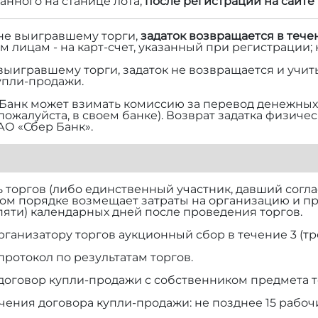
нного на станице лота,
после регистрации на сайте 
 не выигравшему торги,
задаток возвращается в тече
м лицам - на карт-счет, указанный при регистрации;
 выигравшему торги, задаток не возвращается и учит
упли-продажи.
Банк может взимать комиссию за перевод денежных 
 пожалуйста, в своем банке). Возврат задатка физич
АО «Сбер Банк».
торгов (либо единственный участник, давший согласи
ом порядке возмещает затраты на организацию и п
(пяти) календарных дней после проведения торгов.
рганизатору торгов аукционный сбор в течение 3 (тр
протокол по результатам торгов.
договор купли-продажи с собственником предмета т
чения договора купли-продажи: не позднее 15 рабоч