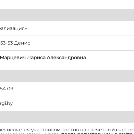
еализация»
-53-53 Денис
2 Марцевич Лариса Александровна
 54 09
rgi.by
речисляется участником торгов на расчетный счет ор