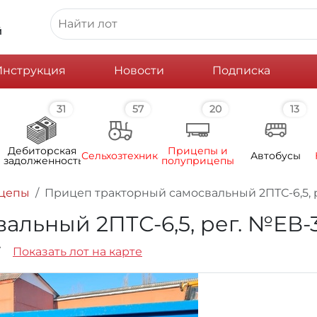
й
Инструкция
Новости
Подписка
31
57
20
13
Дебиторская
Прицепы и
Сельхозтехника
Автобусы
задолженность
полуприцепы
ицепы
Прицеп тракторный самосвальный 2ПТС-6,5, рег
ьный 2ПТС-6,5, рег. №ЕВ-3 9
7
Показать лот на карте