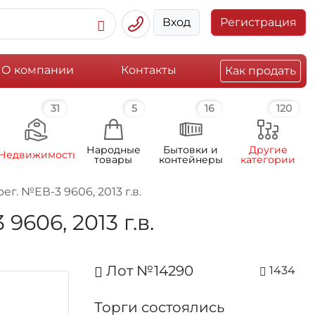
Вход
Регистрация
О компании
Контакты
Как продать
31
5
16
120
Народные
Бытовки и
Другие
Недвижимость
товары
контейнеры
категории
. №ЕВ-3 9606, 2013 г.в.
606, 2013 г.в.
Лот №14290
1434
Торги состоялись